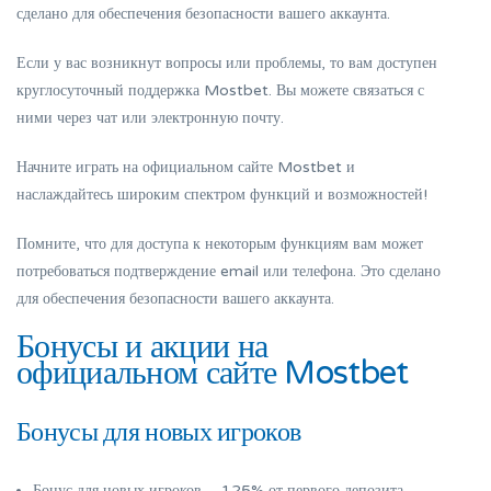
сделано для обеспечения безопасности вашего аккаунта.
Если у вас возникнут вопросы или проблемы, то вам доступен
круглосуточный поддержка Mostbet. Вы можете связаться с
ними через чат или электронную почту.
Начните играть на официальном сайте Mostbet и
наслаждайтесь широким спектром функций и возможностей!
Помните, что для доступа к некоторым функциям вам может
потребоваться подтверждение email или телефона. Это сделано
для обеспечения безопасности вашего аккаунта.
Бонусы и акции на
официальном сайте Mostbet
Бонусы для новых игроков
Бонус для новых игроков – 125% от первого депозита