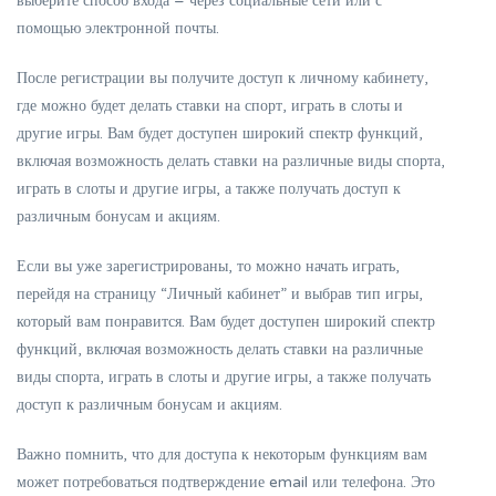
выберите способ входа – через социальные сети или с
помощью электронной почты.
После регистрации вы получите доступ к личному кабинету,
где можно будет делать ставки на спорт, играть в слоты и
другие игры. Вам будет доступен широкий спектр функций,
включая возможность делать ставки на различные виды спорта,
играть в слоты и другие игры, а также получать доступ к
различным бонусам и акциям.
Если вы уже зарегистрированы, то можно начать играть,
перейдя на страницу “Личный кабинет” и выбрав тип игры,
который вам понравится. Вам будет доступен широкий спектр
функций, включая возможность делать ставки на различные
виды спорта, играть в слоты и другие игры, а также получать
доступ к различным бонусам и акциям.
Важно помнить, что для доступа к некоторым функциям вам
может потребоваться подтверждение email или телефона. Это