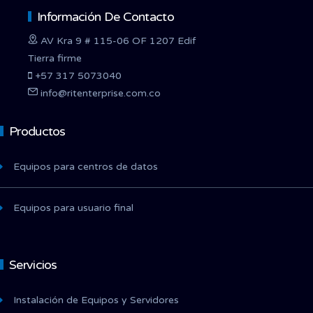
Información De Contacto
AV Kra 9 # 115-06 OF 1207 Edif
Tierra firme
+57 317 5073040
info@ritenterprise.com.co
Productos
Equipos para centros de datos
Equipos para usuario final
Servicios
Instalación de Equipos y Servidores