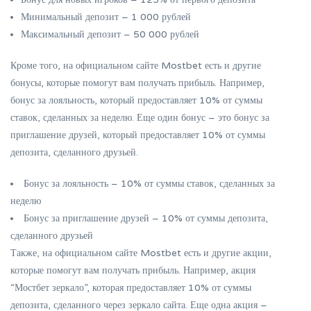
Минимальный депозит – 1 000 рублей
Максимальный депозит – 50 000 рублей
Кроме того, на официальном сайте Mostbet есть и другие
бонусы, которые помогут вам получать прибыль. Например,
бонус за лояльность, который предоставляет 10% от суммы
ставок, сделанных за неделю. Еще один бонус – это бонус за
приглашение друзей, который предоставляет 10% от суммы
депозита, сделанного друзьей.
Бонус за лояльность – 10% от суммы ставок, сделанных за
неделю
Бонус за приглашение друзей – 10% от суммы депозита,
сделанного друзьей
Также, на официальном сайте Mostbet есть и другие акции,
которые помогут вам получать прибыль. Например, акция
“Мостбет зеркало”, которая предоставляет 10% от суммы
депозита, сделанного через зеркало сайта. Еще одна акция –