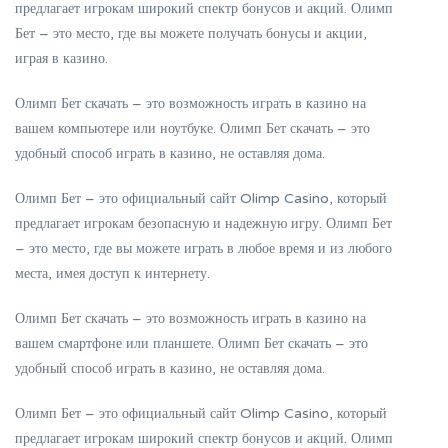
предлагает игрокам широкий спектр бонусов и акций. Олимп
Бет – это место, где вы можете получать бонусы и акции,
играя в казино.
Олимп Бет скачать – это возможность играть в казино на
вашем компьютере или ноутбуке. Олимп Бет скачать – это
удобный способ играть в казино, не оставляя дома.
Олимп Бет – это официальный сайт Olimp Casino, который
предлагает игрокам безопасную и надежную игру. Олимп Бет
– это место, где вы можете играть в любое время и из любого
места, имея доступ к интернету.
Олимп Бет скачать – это возможность играть в казино на
вашем смартфоне или планшете. Олимп Бет скачать – это
удобный способ играть в казино, не оставляя дома.
Олимп Бет – это официальный сайт Olimp Casino, который
предлагает игрокам широкий спектр бонусов и акций. Олимп