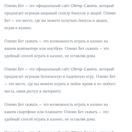
Олимп Бет – это официальный сайт Olimp Casino, который
предлагает игрокам широкий спектр бонусов и акций. Олимп
Бет – это место, где вы можете получать бонусы и акции,
играя в казино.
Олимп Бет скачать – это возможность играть в казино на
вашем компьютере или ноутбуке. Олимп Бет скачать – это
удобный способ играть в казино, не оставляя дома.
Олимп Бет – это официальный сайт Olimp Casino, который
предлагает игрокам безопасную и надежную игру. Олимп Бет
– это место, где вы можете играть в любое время и из любого
места, имея доступ к интернету.
Олимп Бет скачать – это возможность играть в казино на
вашем смартфоне или планшете. Олимп Бет скачать – это
удобный способ играть в казино, не оставляя дома.