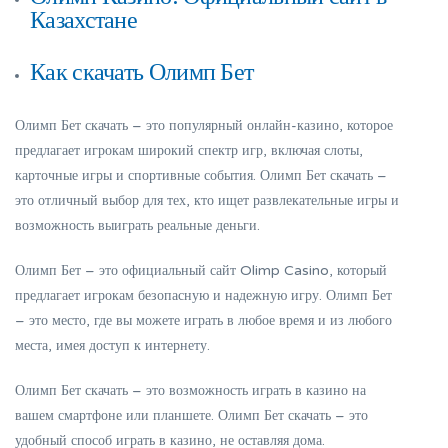
Казахстане
Как скачать Олимп Бет
Олимп Бет скачать – это популярный онлайн-казино, которое
предлагает игрокам широкий спектр игр, включая слоты,
карточные игры и спортивные события. Олимп Бет скачать –
это отличный выбор для тех, кто ищет развлекательные игры и
возможность выиграть реальные деньги.
Олимп Бет – это официальный сайт Olimp Casino, который
предлагает игрокам безопасную и надежную игру. Олимп Бет
– это место, где вы можете играть в любое время и из любого
места, имея доступ к интернету.
Олимп Бет скачать – это возможность играть в казино на
вашем смартфоне или планшете. Олимп Бет скачать – это
удобный способ играть в казино, не оставляя дома.