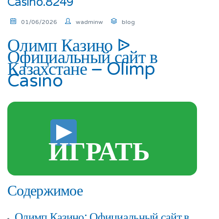
Casino.8249
01/06/2026
wadminw
blog
Олимп Казино ᐉ
Официальный сайт в
Казахстане – Olimp
Casino
ИГРАТЬ
Содержимое
Олимп Казино: Официальный сайт в