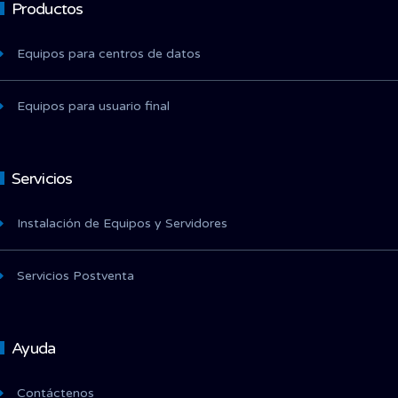
Productos
Equipos para centros de datos
Equipos para usuario final
Servicios
Instalación de Equipos y Servidores
Servicios Postventa
Ayuda
Contáctenos