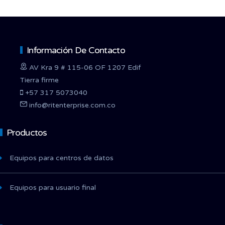
Información De Contacto
AV Kra 9 # 115-06 OF 1207 Edif
Tierra firme
+57 317 5073040
info@ritenterprise.com.co
Productos
Equipos para centros de datos
Equipos para usuario final