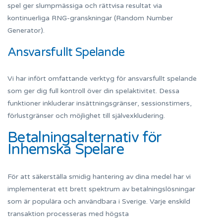
spel ger slumpmässiga och rättvisa resultat via
kontinuerliga RNG-granskningar (Random Number
Generator).
Ansvarsfullt Spelande
Vi har infört omfattande verktyg för ansvarsfullt spelande
som ger dig full kontroll över din spelaktivitet. Dessa
funktioner inkluderar insättningsgränser, sessionstimers,
förlustgränser och möjlighet till självexkludering.
Betalningsalternativ för
Inhemska Spelare
För att säkerställa smidig hantering av dina medel har vi
implementerat ett brett spektrum av betalningslösningar
som är populära och användbara i Sverige. Varje enskild
transaktion processeras med högsta