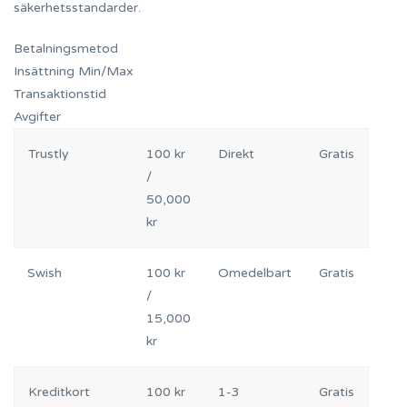
säkerhetsstandarder.
Betalningsmetod
Insättning Min/Max
Transaktionstid
Avgifter
Trustly
100 kr
Direkt
Gratis
/
50,000
kr
Swish
100 kr
Omedelbart
Gratis
/
15,000
kr
Kreditkort
100 kr
1-3
Gratis