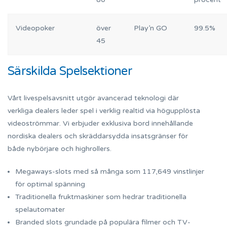
Videopoker
över
Play’n GO
99.5%
45
Särskilda Spelsektioner
Vårt livespelsavsnitt utgör avancerad teknologi där
verkliga dealers leder spel i verklig realtid via högupplösta
videoströmmar. Vi erbjuder exklusiva bord innehållande
nordiska dealers och skräddarsydda insatsgränser för
både nybörjare och highrollers.
Megaways-slots med så många som 117,649 vinstlinjer
för optimal spänning
Traditionella fruktmaskiner som hedrar traditionella
spelautomater
Branded slots grundade på populära filmer och TV-