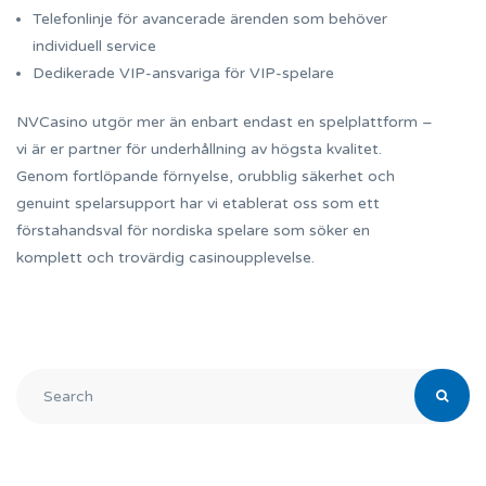
Telefonlinje för avancerade ärenden som behöver
individuell service
Dedikerade VIP-ansvariga för VIP-spelare
NVCasino utgör mer än enbart endast en spelplattform –
vi är er partner för underhållning av högsta kvalitet.
Genom fortlöpande förnyelse, orubblig säkerhet och
genuint spelarsupport har vi etablerat oss som ett
förstahandsval för nordiska spelare som söker en
komplett och trovärdig casinoupplevelse.