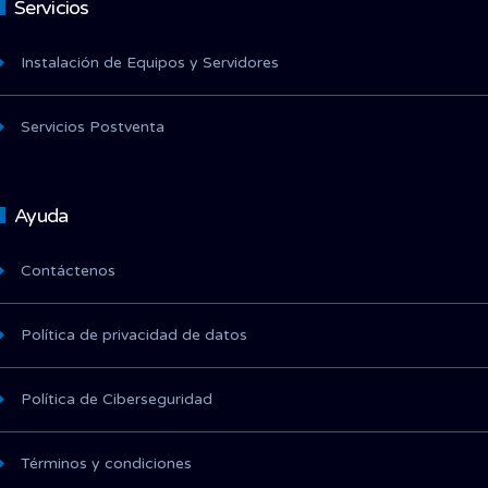
Servicios
Instalación de Equipos y Servidores
Servicios Postventa
Ayuda
Contáctenos
Política de privacidad de datos
Política de Ciberseguridad
Términos y condiciones