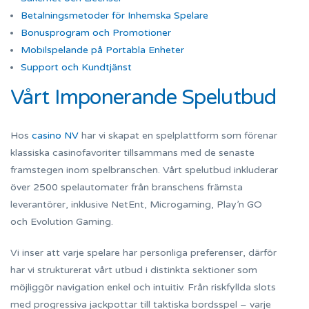
Betalningsmetoder för Inhemska Spelare
Bonusprogram och Promotioner
Mobilspelande på Portabla Enheter
Support och Kundtjänst
Vårt Imponerande Spelutbud
Hos
casino NV
har vi skapat en spelplattform som förenar
klassiska casinofavoriter tillsammans med de senaste
framstegen inom spelbranschen. Vårt spelutbud inkluderar
över 2500 spelautomater från branschens främsta
leverantörer, inklusive NetEnt, Microgaming, Play’n GO
och Evolution Gaming.
Vi inser att varje spelare har personliga preferenser, därför
har vi strukturerat vårt utbud i distinkta sektioner som
möjliggör navigation enkel och intuitiv. Från riskfyllda slots
med progressiva jackpottar till taktiska bordsspel – varje