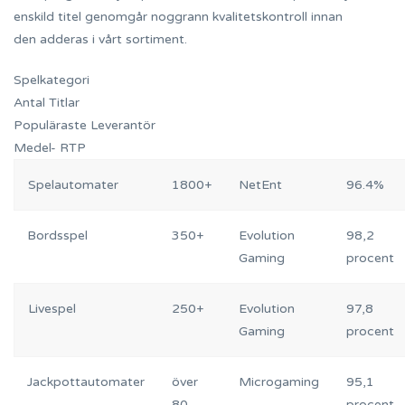
enskild titel genomgår noggrann kvalitetskontroll innan
den adderas i vårt sortiment.
Spelkategori
Antal Titlar
Populäraste Leverantör
Medel- RTP
Spelautomater
1800+
NetEnt
96.4%
Bordsspel
350+
Evolution
98,2
Gaming
procent
Livespel
250+
Evolution
97,8
Gaming
procent
Jackpottautomater
över
Microgaming
95,1
80
procent