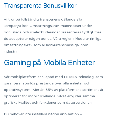
Transparenta Bonusvillkor
Vi tror på fullständig transparens gällande alla
kampanjvillkor. Omsättningskrav, maxinsatser under
bonusläge och spelexkluderingar presenteras tydligt före
du accepterar någon bonus. Våra regler inkluderar rimliga
omsättningskrav som är konkurrensmässiga inom
industrin.
Gaming på Mobila Enheter
Vår mobilplattform är skapad med HTML5-teknologi som
garanterar sömlös prestanda över alla enheter och
operativsystem. Mer än 85% av plattformens sortiment är
optimerat för mobilt spelande, vilket erbjuder samma
grafiska kvalitet och funktioner som datorversionen.
Du behöver inte installera någon applikation –