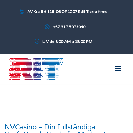
AV Kra 9 # 115-06 OF 1207 Edif Tierra firme
+57 317 5073040
L-V de 8:00 AM a 18:00 PM
NVCasino – Din fullständiga