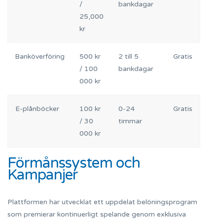
/
bankdagar
25,000
kr
Banköverföring
500 kr
2 till 5
Gratis
/ 100
bankdagar
000 kr
E-plånböcker
100 kr
0-24
Gratis
/ 30
timmar
000 kr
Förmånssystem och
Kampanjer
Plattformen har utvecklat ett uppdelat belöningsprogram
som premierar kontinuerligt spelande genom exklusiva