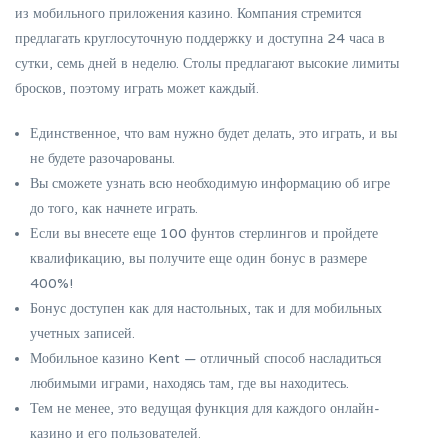
из мобильного приложения казино. Компания стремится
предлагать круглосуточную поддержку и доступна 24 часа в
сутки, семь дней в неделю. Столы предлагают высокие лимиты
бросков, поэтому играть может каждый.
Единственное, что вам нужно будет делать, это играть, и вы
не будете разочарованы.
Вы сможете узнать всю необходимую информацию об игре
до того, как начнете играть.
Если вы внесете еще 100 фунтов стерлингов и пройдете
квалификацию, вы получите еще один бонус в размере
400%!
Бонус доступен как для настольных, так и для мобильных
учетных записей.
Мобильное казино Kent — отличный способ насладиться
любимыми играми, находясь там, где вы находитесь.
Тем не менее, это ведущая функция для каждого онлайн-
казино и его пользователей.