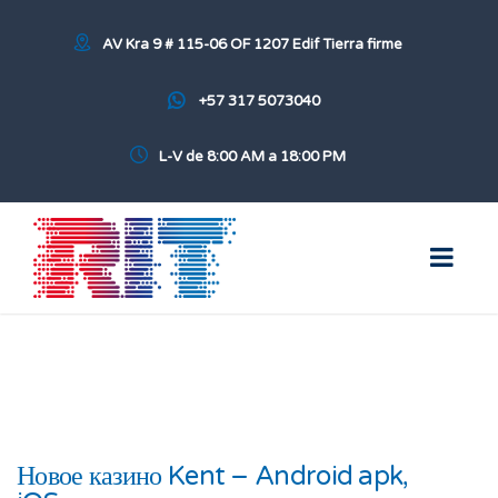
AV Kra 9 # 115-06 OF 1207 Edif Tierra firme
+57 317 5073040
L-V de 8:00 AM a 18:00 PM
Новое казино Kent – Android apk,