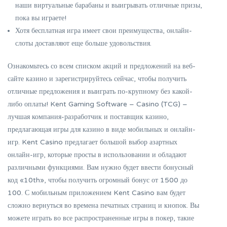
наши виртуальные барабаны и выигрывать отличные призы,
пока вы играете!
Хотя бесплатная игра имеет свои преимущества, онлайн-
слоты доставляют еще больше удовольствия.
Ознакомьтесь со всем списком акций и предложений на веб-
сайте казино и зарегистрируйтесь сейчас, чтобы получить
отличные предложения и выиграть по-крупному без какой-
либо оплаты! Kent Gaming Software – Casino (TCG) –
лучшая компания-разработчик и поставщик казино,
предлагающая игры для казино в виде мобильных и онлайн-
игр. Kent Casino предлагает большой выбор азартных
онлайн-игр, которые просты в использовании и обладают
различными функциями. Вам нужно будет ввести бонусный
код «10th», чтобы получить огромный бонус от 1500 до
100. С мобильным приложением Kent Casino вам будет
сложно вернуться во времена печатных страниц и кнопок. Вы
можете играть во все распространенные игры в покер, такие