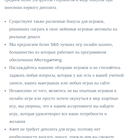
внесении первого депозита.
Существуют также различные бонусы для игроков,
решивших сыграть в свои любимые игровые автоматы на
реальные деньги.
Мы предлагаем более 560 лучших игр онлайн-казино,
большинство из которых работают на программном
обеспечении Microgaming.
Наслаждайтесь нашими обзорами игроков и не стесняйтесь
задавать любые вопросы, которые у вас есть о вашей учетной
записи, ваших выигрышах или любых играх на сайте.
Независимо от того, являетесь ли вы опытным игроком в
онлайн-игре или просто хотите окунуться в мир азартных
игр, мы уверены, что в нашем ассортименте вы найдете
игру, которая удовлетворит все ваши потребности и
желания.
Kent не требует депозита для игры, поэтому нет
необходимости вносить деньги, прежде чем вы сможете