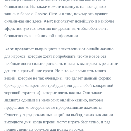
безопасности. Вы также можете взглянуть на последнюю
запись в блоге о Casino Elite и о том, почему это лучшее
онлайн-казино здесь. Kent использует новейшую и наиболее
эффективную технологию шифрования, чтобы обеспечить
безопасность вашей личной информации.
Kent предлагает выдающиеся впечатления от онлайн-казино
для игроков, которые хотят попробовать что-то новое без
необходимости сильно рисковать и начать выигрывать реальные
деньги в кратчайшие сроки. Но в то же время есть много
вещей, которые не так очевидны, что делает данный форекс
брокер для конкретного трейдера (или для любой конкретной
торговой стратегии), которые очень важны. Они также
являются одними из немногих онлайн-казино, которые
предлагают многоуровневые прогрессивные джекпоты.
Существует ряд рекламных акций на выбор, таких как акции
выходного дня, когда игроки могут играть бесплатно, и ряд
приветственных бонусов для новых игроков.