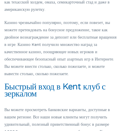
как техасский холдем, омаха, семикарточный стад и даже в
американскую рулетку.
Казино чрезвычайно популярно, поэтому, если повезет, вы
можете претендовать на бонусное предложение, такое как
двойное вознаграждение за депозит или бесплатные вращения
в игре. Казино Kent получило множество наград за
качественное казино, поощряющее новых игроков и
обеспечивающее безопасный опыт азартных игр в Интернете.
Вы можете внести столько, сколько пожелаете, и можете
вывести столько, сколько пожелаете.
Быстрый вход в Kent клуб с
зеркалом
Вы можете просмотреть банковские варианты, доступные в
вашем регионе. Все наши новые клиенты могут получить
удивительный, полезный приветственный бонус в размере