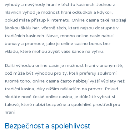
výhody a nevýhody hraní v těchto kasinech. Jednou z
hlavních výhod je možnost hraní odkudkoli a kdykoli,
pokud máte přístup k internetu. Online casina také nabízejí
širokou škálu her, včetně těch, které nejsou dostupné v
tradičních kasinech. Navíc, mnoho online casin nabízí
bonusy a promoce, jako je online casino bonus bez
vkladu, které mohou zvýšit vaše šance na výhru.
Další výhodou online casin je možnost hraní v anonymitě,
což může být výhodou pro ty, kteří preferují soukromí.
Kromě toho, online casina často nabízejí vyšší výplaty než
tradiční kasina, díky nižším nákladům na provoz. Pokud
hledáte nové české online casina, je důležité vybrat si
takové, které nabízí bezpečné a spolehlivé prostředí pro
hraní.
Bezpečnost a spolehlivost