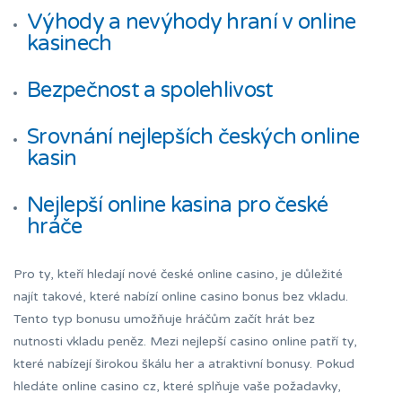
Výhody a nevýhody hraní v online
kasinech
Bezpečnost a spolehlivost
Srovnání nejlepších českých online
kasin
Nejlepší online kasina pro české
hráče
Pro ty, kteří hledají nové české online casino, je důležité
najít takové, které nabízí online casino bonus bez vkladu.
Tento typ bonusu umožňuje hráčům začít hrát bez
nutnosti vkladu peněz. Mezi nejlepší casino online patří ty,
které nabízejí širokou škálu her a atraktivní bonusy. Pokud
hledáte online casino cz, které splňuje vaše požadavky,