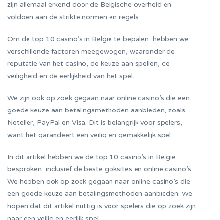
zijn allemaal erkend door de Belgische overheid en
voldoen aan de strikte normen en regels.
Om de top 10 casino’s in België te bepalen, hebben we
verschillende factoren meegewogen, waaronder de
reputatie van het casino, de keuze aan spellen, de
veiligheid en de eerlijkheid van het spel.
We zijn ook op zoek gegaan naar online casino’s die een
goede keuze aan betalingsmethoden aanbieden, zoals
Neteller, PayPal en Visa. Dit is belangrijk voor spelers,
want het garandeert een veilig en gemakkelijk spel.
In dit artikel hebben we de top 10 casino’s in België
besproken, inclusief de beste goksites en online casino’s.
We hebben ook op zoek gegaan naar online casino’s die
een goede keuze aan betalingsmethoden aanbieden. We
hopen dat dit artikel nuttig is voor spelers die op zoek zijn
naar een veilig en eerlijk spel.