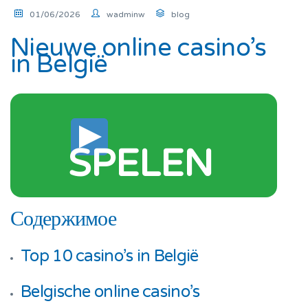
01/06/2026
wadminw
blog
Nieuwe online casino’s
in België
SPELEN
Содержимое
Top 10 casino’s in België
Belgische online casino’s