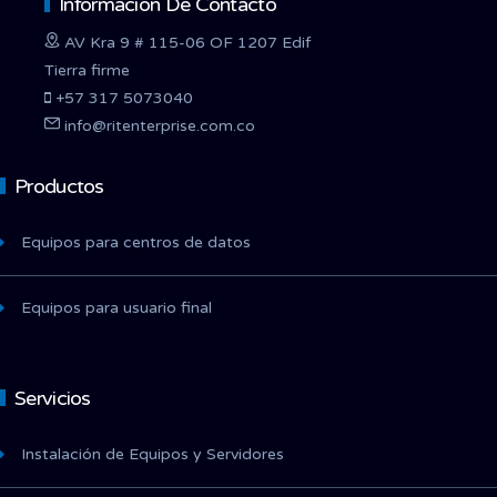
Información De Contacto
AV Kra 9 # 115-06 OF 1207 Edif
Tierra firme
+57 317 5073040
info@ritenterprise.com.co
Productos
Equipos para centros de datos
Equipos para usuario final
Servicios
Instalación de Equipos y Servidores