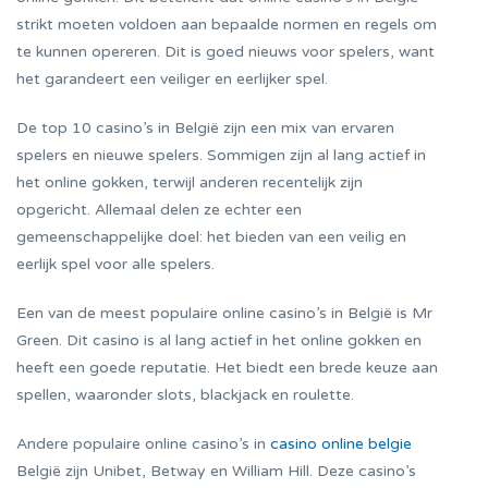
strikt moeten voldoen aan bepaalde normen en regels om
te kunnen opereren. Dit is goed nieuws voor spelers, want
het garandeert een veiliger en eerlijker spel.
De top 10 casino’s in België zijn een mix van ervaren
spelers en nieuwe spelers. Sommigen zijn al lang actief in
het online gokken, terwijl anderen recentelijk zijn
opgericht. Allemaal delen ze echter een
gemeenschappelijke doel: het bieden van een veilig en
eerlijk spel voor alle spelers.
Een van de meest populaire online casino’s in België is Mr
Green. Dit casino is al lang actief in het online gokken en
heeft een goede reputatie. Het biedt een brede keuze aan
spellen, waaronder slots, blackjack en roulette.
Andere populaire online casino’s in
casino online belgie
België zijn Unibet, Betway en William Hill. Deze casino’s