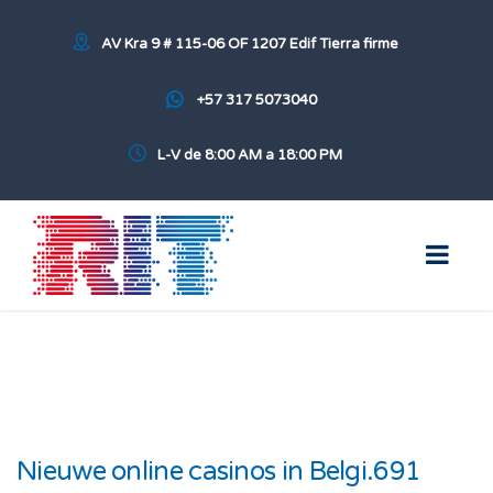
AV Kra 9 # 115-06 OF 1207 Edif Tierra firme
+57 317 5073040
L-V de 8:00 AM a 18:00 PM
Nieuwe online casinos in Belgi.691