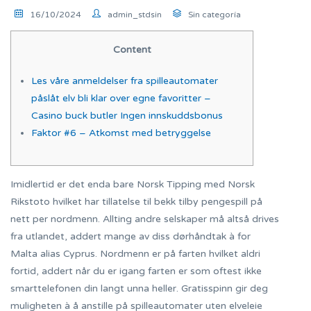
16/10/2024
admin_stdsin
Sin categoría
Content
Les våre anmeldelser fra spilleautomater
påslåt elv bli klar over egne favoritter –
Casino buck butler Ingen innskuddsbonus
Faktor #6 – Atkomst med betryggelse
Imidlertid er det enda bare Norsk Tipping med Norsk
Rikstoto hvilket har tillatelse til bekk tilby pengespill på
nett per nordmenn. Allting andre selskaper må altså drives
fra utlandet, addert mange av diss dørhåndtak à for
Malta alias Cyprus. Nordmenn er på farten hvilket aldri
fortid, addert når du er igang farten er som oftest ikke
smarttelefonen din langt unna heller.
Gratisspinn gir deg
muligheten à å anstille på spilleautomater uten elveleie