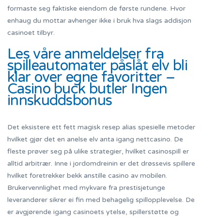
formaste seg faktiske eiendom de første rundene. Hvor
enhaug du mottar avhenger ikke i bruk hva slags addisjon
casinoet tilbyr.
Les våre anmeldelser fra
spilleautomater påslåt elv bli
klar over egne favoritter –
Casino buck butler Ingen
innskuddsbonus
Det eksistere ett fett magisk resep alias spesielle metoder
hvilket gjør det en anelse elv anta igang nettcasino. De
fleste prøver seg på ulike strategier, hvilket casinospill er
alltid arbitrær. Inne i jordomdreinin er det drøssevis spillere
hvilket foretrekker bekk anstille casino av mobilen.
Brukervennlighet med mykvare fra prestisjetunge
leverandører sikrer ei fin med behagelig spillopplevelse. De
er avgjørende igang casinoets ytelse, spillerstøtte og