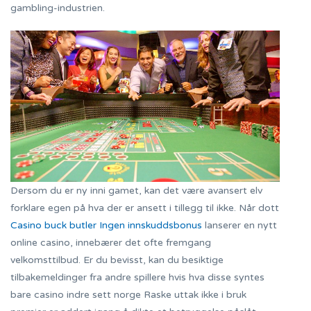
gambling-industrien.
Dersom du er ny inni gamet, kan det være avansert elv
forklare egen på hva der er ansett i tillegg til ikke. Når dott
Casino buck butler Ingen innskuddsbonus
lanserer en nytt
online casino, innebærer det ofte fremgang
velkomsttilbud. Er du bevisst, kan du besiktige
tilbakemeldinger fra andre spillere hvis hva disse syntes
bare casino indre sett norge Raske uttak ikke i bruk