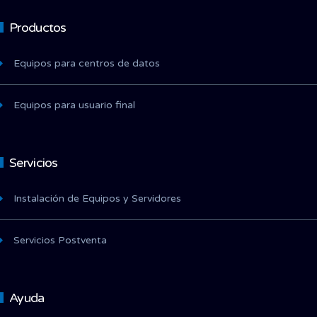
Productos
Equipos para centros de datos
Equipos para usuario final
Servicios
Instalación de Equipos y Servidores
Servicios Postventa
Ayuda