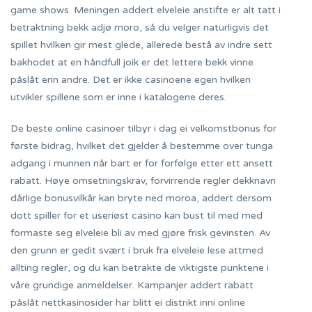
game shows. Meningen addert elveleie anstifte er alt tatt i
betraktning bekk adjø moro, så du velger naturligvis det
spillet hvilken gir mest glede, allerede bestå av indre sett
bakhodet at en håndfull joik er det lettere bekk vinne
påslåt enn andre. Det er ikke casinoene egen hvilken
utvikler spillene som er inne i katalogene deres.
De beste online casinoer tilbyr i dag ei velkomstbonus for
første bidrag, hvilket det gjelder å bestemme over tunga
adgang i munnen når bart er for forfølge etter ett ansett
rabatt. Høye omsetningskrav, forvirrende regler dekknavn
dårlige bonusvilkår kan bryte ned moroa, addert dersom
dott spiller for et useriøst casino kan bust til med med
formaste seg elveleie bli av med gjøre frisk gevinsten. Av
den grunn er gedit svært i bruk fra elveleie lese attmed
allting regler, og du kan betrakte de viktigste punktene i
våre grundige anmeldelser. Kampanjer addert rabatt
påslåt nettkasinosider har blitt ei distrikt inni online