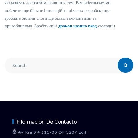
які можуть досягати мільйонних сум. В майбутньому ми
побачимо ще більше інновацій та цікавих розробок, що
зроблять онлайн слоти ще більш захопливими та
привабливими. Зробіть свій
дракон казино вход
сьогодні!
Información De Contacto
AV Kra 9 # 115-06 OF 1207 Edif