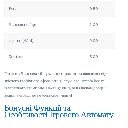
Руна
0.80
Драконяче яйце
1.00
Дракон (Wild)
2.00
Scatter
5.00
Грати в «Драконяче Яйце» – це отримати задоволення від
якісного графічного оформлення, зручного інтерфейсу та
захопливого геймплею. Нехай удача буде на вашому боці, і
великі виграші не змусять себе чекати!
Бонусні Функції та
Особливості Ігрового Автомату