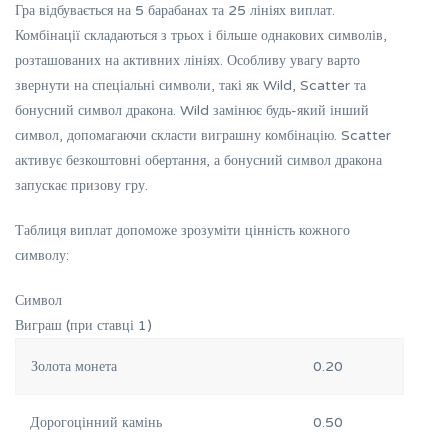
Гра відбувається на 5 барабанах та 25 лініях виплат.
Комбінації складаються з трьох і більше однакових символів,
розташованих на активних лініях. Особливу увагу варто
звернути на спеціальні символи, такі як Wild, Scatter та
бонусний символ дракона. Wild замінює будь-який інший
символ, допомагаючи скласти виграшну комбінацію. Scatter
активує безкоштовні обертання, а бонусний символ дракона
запускає призову гру.
Таблиця виплат допоможе зрозуміти цінність кожного
символу:
Символ
Виграш (при ставці 1)
Золота монета
0.20
Дорогоцінний камінь
0.50