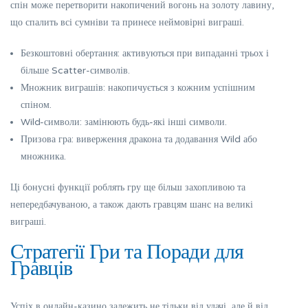
спін може перетворити накопичений вогонь на золоту лавину,
що спалить всі сумніви та принесе неймовірні виграші.
Безкоштовні обертання: активуються при випаданні трьох і
більше Scatter-символів.
Множник виграшів: накопичується з кожним успішним
спіном.
Wild-символи: замінюють будь-які інші символи.
Призова гра: виверження дракона та додавання Wild або
множника.
Ці бонусні функції роблять гру ще більш захопливою та
непередбачуваною, а також дають гравцям шанс на великі
виграші.
Стратегії Гри та Поради для
Гравців
Успіх в онлайн-казино залежить не тільки від удачі, але й від