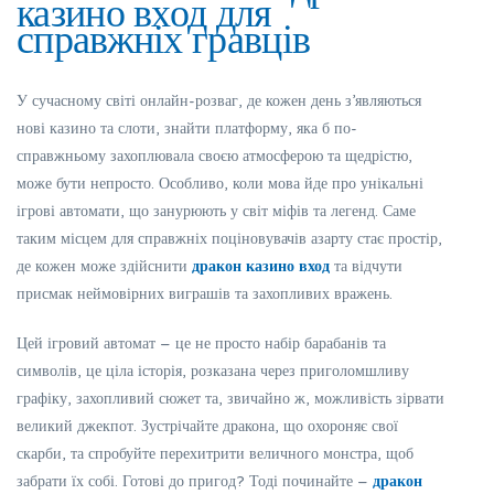
казино вход для
справжніх гравців
У сучасному світі онлайн-розваг, де кожен день з’являються
нові казино та слоти, знайти платформу, яка б по-
справжньому захоплювала своєю атмосферою та щедрістю,
може бути непросто. Особливо, коли мова йде про унікальні
ігрові автомати, що занурюють у світ міфів та легенд. Саме
таким місцем для справжніх поціновувачів азарту стає простір,
де кожен може здійснити
дракон казино вход
та відчути
присмак неймовірних виграшів та захопливих вражень.
Цей ігровий автомат – це не просто набір барабанів та
символів, це ціла історія, розказана через приголомшливу
графіку, захопливий сюжет та, звичайно ж, можливість зірвати
великий джекпот. Зустрічайте дракона, що охороняє свої
скарби, та спробуйте перехитрити величного монстра, щоб
забрати їх собі. Готові до пригод? Тоді починайте –
дракон