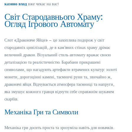
казино вход
вже чекає на вас!
Світ Стародавнього Храму:
Огляд Ігрового Автомату
Слот «Драконяче Яйце» – це захоплива подорож у світ
стародавніх цивілізацій, де в кам’яних стінах храму дрімає
величний дракон. Візуальний стиль автомату вражає своєю
деталізацією та реалістичністю. Барабани прикрашені
символами, що нагадують артефакти втрачених культур: золоті
монети, дорогоцінні камені, таємничі руни та, звичайно ж,
драконячі яйця. Відчувається атмосфера таємниці та напруги,
яка змушує кожного гравця відчути себе справжнім шукачем
скарбів.
Механіка Гри та Символи
Механіка гри досить проста та зрозуміла навіть для новачків.