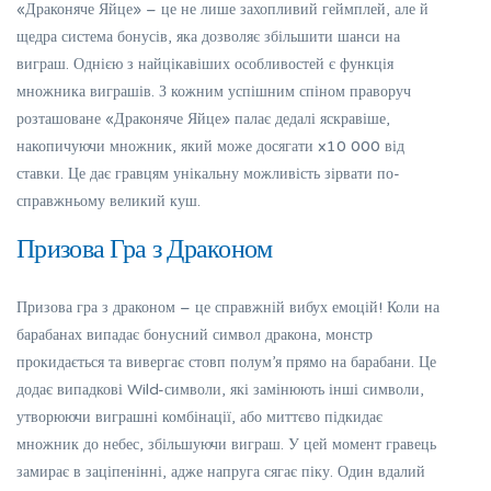
«Драконяче Яйце» – це не лише захопливий геймплей, але й
щедра система бонусів, яка дозволяє збільшити шанси на
виграш. Однією з найцікавіших особливостей є функція
множника виграшів. З кожним успішним спіном праворуч
розташоване «Драконяче Яйце» палає дедалі яскравіше,
накопичуючи множник, який може досягати x10 000 від
ставки. Це дає гравцям унікальну можливість зірвати по-
справжньому великий куш.
Призова Гра з Драконом
Призова гра з драконом – це справжній вибух емоцій! Коли на
барабанах випадає бонусний символ дракона, монстр
прокидається та вивергає стовп полум’я прямо на барабани. Це
додає випадкові Wild-символи, які замінюють інші символи,
утворюючи виграшні комбінації, або миттєво підкидає
множник до небес, збільшуючи виграш. У цей момент гравець
замирає в заціпенінні, адже напруга сягає піку. Один вдалий