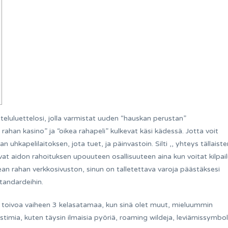
teluluettelosi, jolla varmistat uuden “hauskan perustan”
ahan kasino” ja “oikea rahapeli” kulkevat käsi kädessä. Jotta voit
n uhkapelilaitoksen, jota tuet, ja päinvastoin. Silti ,, yhteys tällaiste
avat aidon rahoituksen upouuteen osallisuuteen aina kun voitat kilpail
ean rahan verkkosivuston, sinun on talletettava varoja päästäksesi
standardeihin.
a toivoa vaiheen 3 kelasatamaa, kun sinä olet muut, mieluummin
imia, kuten täysin ilmaisia ​​pyöriä, roaming wildeja, leviämissymbol