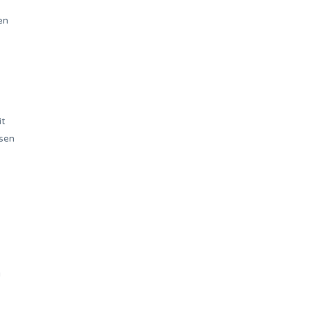
en
it
isen
i