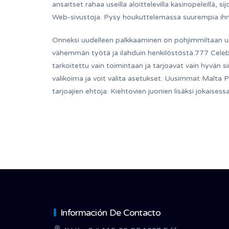
ansaitset rahaa useilla aloittelevilla kasinopeleillä, 
Web-sivustoja. Pysy houkuttelemassa suurempia ihmi
Onneksi uudelleen palkkaaminen on pohjimmiltaan uu
vähemmän työtä ja ilahduin henkilöstöstä.777 Celeb
tarkoitettu vain toimintaan ja tarjoavat vain hyvän 
valikoima ja voit valita asetukset. Uusimmat Malta 
tarjoajien ehtoja. Kiehtovien juonien lisäksi jokaises
Información De Contacto