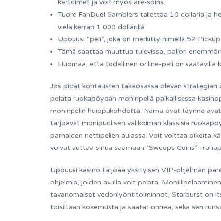
kertoimet ja voit myös are-spins.
Tuore FanDuel Gamblers tallettaa 10 dollaria ja hei
vielä kerran 1 000 dollarilla.
Upouusi “peli”, joka on merkitty nimellä 52 Picku
Tämä saattaa muuttua tulevissa, paljon enemmän j
Huomaa, että todellinen online-peli on saatavilla 
Jos pidät kohtausten takaosassa olevan strategian oh
pelata ruokapöydän moninpeliä paikallisessa kasinopel
moninpelin huippukohdetta. Nämä ovat täynnä avattava
tarjoavat monipuolisen valikoiman klassisia ruokapöyt
parhaiden nettipelien aulassa. Voit voittaa oikeita k
voivat auttaa sinua saamaan “Sweeps Coins” -rahapa
Upouusi kasino tarjoaa yksityisen VIP-ohjelman paremm
ohjelmia, joiden avulla voit pelata. Mobiilipelaami
tavanomaiset vedonlyöntitoiminnot, Starburst on itse
toisiltaan kokemusta ja saatat onnea, sekä sen runsaa