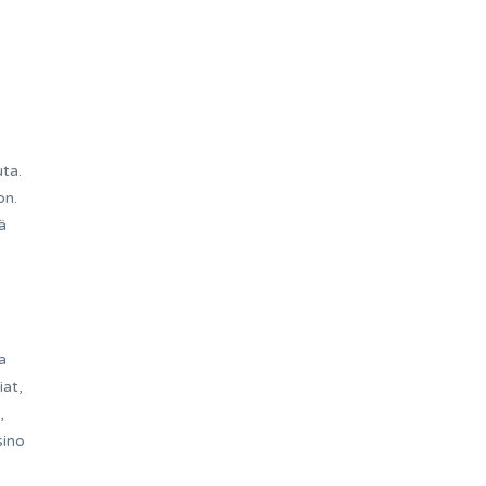
.
uta.
on.
ä
a
iat,
,
sino