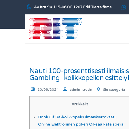
AV Kra 9 # 115-06 OF 1207 Edif Tierra firme
Nauti 100-prosenttisesti ilmaisi
Gambling -kolikkopelien esittely
10/09/2024
admin_stdsin
Sin categoría
Artikkelit
Book Of Ra-kolikkopelin ilmaiskierrokset |
Online Elektroninen pokeri Oikeaa käteispeliä