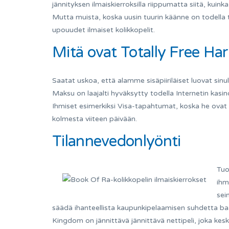
jännityksen ilmaiskierroksilla riippumatta siitä, kuin
Mutta muista, koska uusin tuurin käänne on todella 
upouudet ilmaiset kolikkopelit.
Mitä ovat Totally Free Ha
Saatat uskoa, että alamme sisäpiiriläiset luovat sin
Maksu on laajalti hyväksytty todella Internetin kasin
Ihmiset esimerkiksi Visa-tapahtumat, koska he ovat su
kolmesta viiteen päivään.
Tilannevedonlyönti
Tuo
ihm
sein
säädä ihanteellista kaupunkipelaamisen suhdetta baar
Kingdom on jännittävä jännittävä nettipeli, joka ke