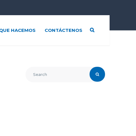
QUE HACEMOS
CONTÁCTENOS