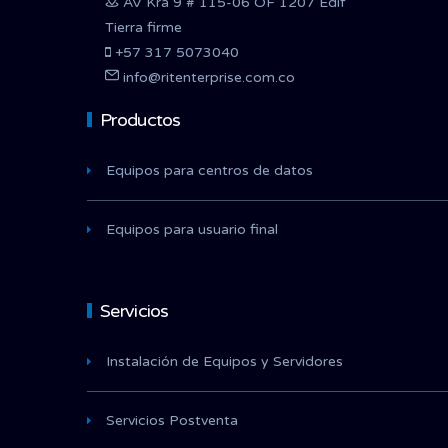
AV Kra 9 # 115-06 OF 1207 Edif
Tierra firme
+57 317 5073040
info@ritenterprise.com.co
Productos
Equipos para centros de datos
Equipos para usuario final
Servicios
Instalación de Equipos y Servidores
Servicios Postventa