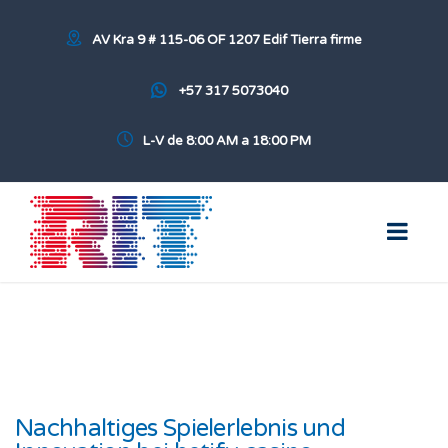
AV Kra 9 # 115-06 OF 1207 Edif Tierra firme
+57 317 5073040
L-V de 8:00 AM a 18:00 PM
Nachhaltiges Spielerlebnis und