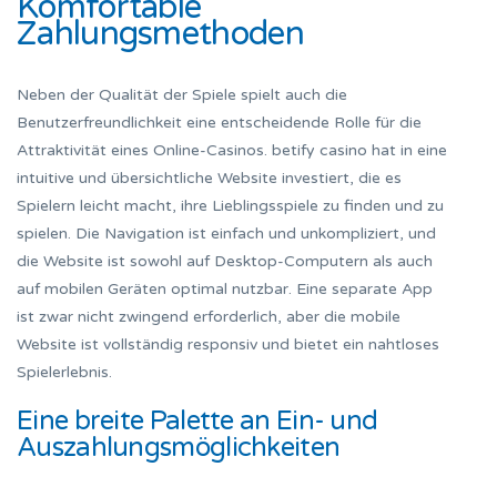
Komfortable
Zahlungsmethoden
Neben der Qualität der Spiele spielt auch die
Benutzerfreundlichkeit eine entscheidende Rolle für die
Attraktivität eines Online-Casinos. betify casino hat in eine
intuitive und übersichtliche Website investiert, die es
Spielern leicht macht, ihre Lieblingsspiele zu finden und zu
spielen. Die Navigation ist einfach und unkompliziert, und
die Website ist sowohl auf Desktop-Computern als auch
auf mobilen Geräten optimal nutzbar. Eine separate App
ist zwar nicht zwingend erforderlich, aber die mobile
Website ist vollständig responsiv und bietet ein nahtloses
Spielerlebnis.
Eine breite Palette an Ein- und
Auszahlungsmöglichkeiten