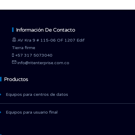
Información De Contacto
AV Kra 9 # 115-06 OF 1207 Edif
Tierra firme
+57 317 5073040
info@ritenterprise.com.co
Productos
Equipos para centros de datos
Equipos para usuario final