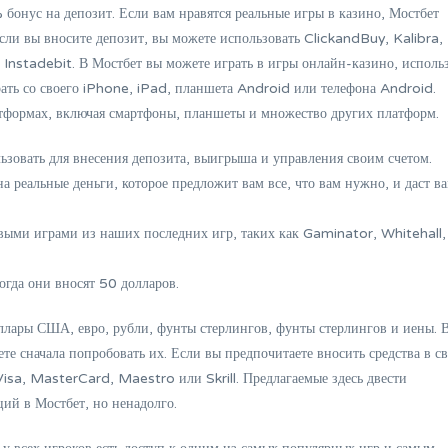
онус на депозит. Если вам нравятся реальные игры в казино, Мостбет
сли вы вносите депозит, вы можете использовать ClickandBuy, Kalibra,
nstadebit. В Мостбет вы можете играть в игры онлайн-казино, исполь
ть со своего iPhone, iPad, планшета Android или телефона Android.
тформах, включая смартфоны, планшеты и множество других платформ.
овать для внесения депозита, выигрыша и управления своим счетом.
а реальные деньги, которое предложит вам все, что вам нужно, и даст в
выми играми из наших последних игр, таких как Gaminator, Whitehall,
огда они вносят 50 долларов.
ллары США, евро, рубли, фунты стерлингов, фунты стерлингов и иены. 
те сначала попробовать их. Если вы предпочитаете вносить средства в с
isa, MasterCard, Maestro или Skrill. Предлагаемые здесь двести
ий в Мостбет, но ненадолго.