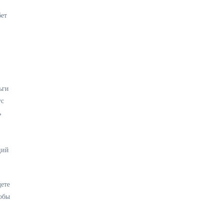
бет
ьги
ус
ь
ций
дете
обы