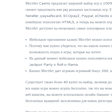
Мостбет Casino предлагает широкий выбор игр и 100% б
сможет предложить вам ряд реальных настольных игр. Е
Neteller, paysafecard, ECOpayZ, Paypal, eChecks и I
новейшую технологию HTML5, и теперь вы можете игра
Мостбет доступно на нескольких самых популярных пла
Мобильное приложение казино Мостбет можно использ
Поэтому вам нужно убедиться, что вы нашли казино н
возможность играть в игры, которые вы хотите.
На данный момент мобильное казино пополняется но
Jackpot Party и Roll-o-Rama.
Казино Мостбет дает игрокам огромный бонус 200, к
Существует также более 40 валют на выбор, включая до
все наши игры можно играть бесплатно, так что вы може
веб-кошелек, вы можете использовать онлайн-банкинг V
бесплатных вращений эксклюзивны для новых регистрац