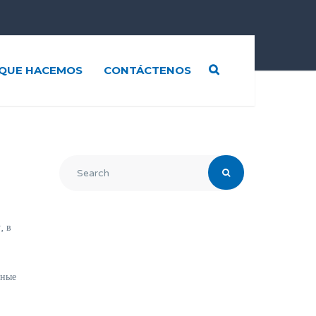
QUE HACEMOS
CONTÁCTENOS
, в
сные