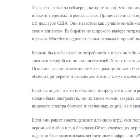
У нас есть команда геймеров, которые знают, что они де
новых интересных игровых сайтах. Приветственные бон
50 долларов США. Они известны как лучшие онлайн-каз
своим клиентам. Выбирайте из широкого выбора потряса
игроков. Мостбет предлагает своим игрокам широкий в
Какими бы ни были ваши потребности в играх онлайн-ка
зрения интерфейса и опыта посетителей. Хотя у некото
Основное различие между этими и традиционными беспл
обычно при первом и втором депозите, а также в качест
Если вы ищете что-то необычное, попробуйте наши игр
можно было настраивать, но их также можно закрыть и
широкого спектра бонусов и рекламных акций, и их мож
Если они решат внести депозит или свою игру, они полу
огромный выбор игр в блэкджек.Обзор следующих игр в 
надежно благодаря высококачественному шифрованию S