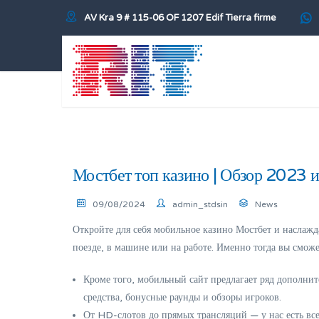
AV Kra 9 # 115-06 OF 1207 Edif Tierra firme
Мостбет топ казино | Обзор 2023 и
09/08/2024
admin_stdsin
News
Откройте для себя мобильное казино Мостбет и наслаж
поезде, в машине или на работе. Именно тогда вы сможе
Кроме того, мобильный сайт предлагает ряд дополн
средства, бонусные раунды и обзоры игроков.
От HD-слотов до прямых трансляций — у нас есть все,