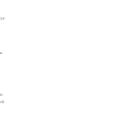
зуя
ам
Во
вой