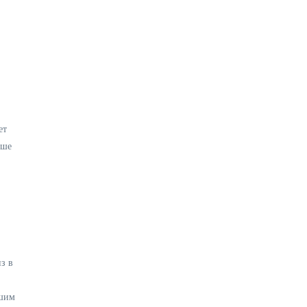
ет
уше
з в
йшим