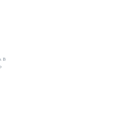
. В
р