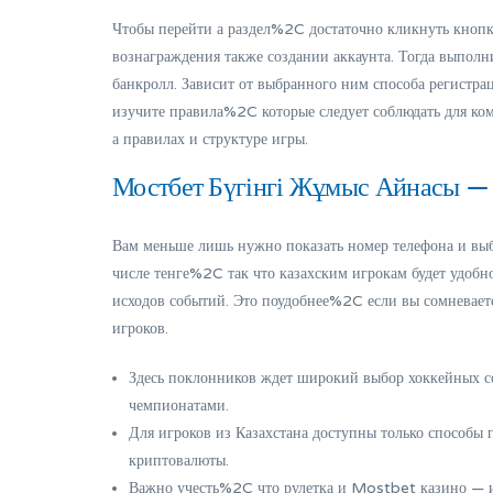
Чтобы перейти а раздел%2C достаточно кликнуть кнопку
вознаграждения также создании аккаунта. Тогда выпол
банкролл. Зависит от выбранного ним способа регистр
изучите правила%2C которые следует соблюдать для ком
а правилах и структуре игры.
Мостбет Бүгінгі Жұмыс Айнасы —
Вам меньше лишь нужно показать номер телефона и выб
числе тенге%2C так что казахским игрокам будет удобно
исходов событий. Это поудобнее%2C если вы сомневает
игроков.
Здесь поклонников ждет широкий выбор хоккейных 
чемпионатами.
Для игроков из Казахстана доступны только способ
криптовалюты.
Важно учесть%2C что рулетка и Mostbet казино — и