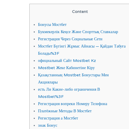
Content
Бонусы Мостбет
Букмекерлік Кеңсе Және Спорттық Ставкалар
Регистрация Через Социальные Сети
Мостбет Бүгінгі Жұмыс Айнасы — Қайдан Табуға
Болады%3F
официальный Сайт Mostbet Kz
Mostbet Жеке Кабинетіне Кіру
Қазақстанның Mostbet Бонустары Мен
Акциялары
есть Ли Какие-либо ограничения В
Mostbet%3F
Регистрация вопреки Номеру Телефона
Платёжные Методы В Мостбет
Регистрация а Мостбет
знак Бонус