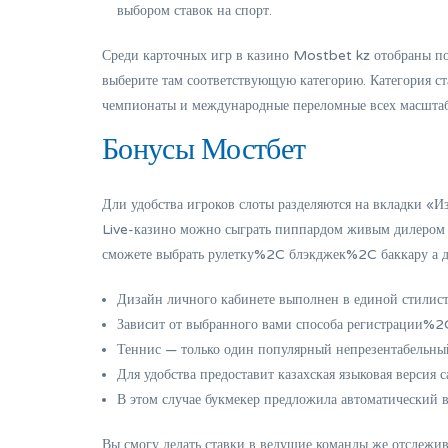
выбором ставок на спорт.
Среди карточных игр в казино Mostbet kz отобраны п
выберите там соответствующую категорию. Категория ст
чемпионаты и международные переломные всех масшта
Бонусы Мостбет
Дли удобства игроков слоты разделяются на вкладки 
Live-казино можно сыграть пиппардом живым дилером Т
сможете выбрать рулетку%2C блэкджек%2C баккару а д
Дизайн личного кабинете выполнен в единой стилис
Зависит от выбранного вами способа регистрации%2
Теннис — только один популярный непрезентабельны
Для удобства предоставит казахская языковая версия с
В этом случае букмекер предложила автоматический 
Вы смогу делать ставки в ведущие команды же отслеж