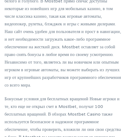
белого и голубого. В Mostbet прямо сейчас доступны
некоторые из новейших игр для мобильных казино, в том
числе классика казино, такая как игровые автоматы,
видеопокер, рулетка, блэкджек и игры с живыми дилерами.
Наш сайт очень удобен для пользователя и прост в навигации,
и нет необходимости загружать какое-либо программное
обеспечение на жесткий диск. Mostbet оставляет за собой
право снять бонусы в любое время по своему усмотрению.
Независимо от того, являетесь ли вы новичком или опытным
игроком в игровые автоматы, вы можете выбирать из лучших
игр от крупнейших разработчиков программного обеспечения
со всего мира.
Бонусные условия для бесплатных вращений Новые игроки и
те, кто еще не открыл счет в Mostbet, получат 100
бесплатных вращений. В обзорах Mostbet Casino также
используется безопасное и надежное программное
обеспечение, чтобы проверить, вложили ли они свои средства