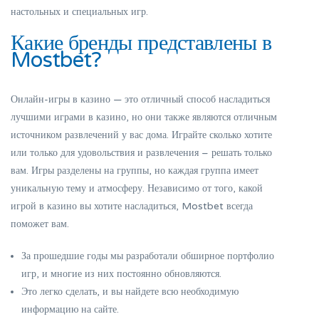
настольных и специальных игр.
Какие бренды представлены в
Mostbet?
Онлайн-игры в казино — это отличный способ насладиться
лучшими играми в казино, но они также являются отличным
источником развлечений у вас дома. Играйте сколько хотите
или только для удовольствия и развлечения – решать только
вам. Игры разделены на группы, но каждая группа имеет
уникальную тему и атмосферу. Независимо от того, какой
игрой в казино вы хотите насладиться, Mostbet всегда
поможет вам.
За прошедшие годы мы разработали обширное портфолио
игр, и многие из них постоянно обновляются.
Это легко сделать, и вы найдете всю необходимую
информацию на сайте.