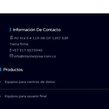
Información De Contacto
AV Kra 9 # 115-06 OF 1207 Edif
Tierra firme
+57 317 5073040
info@ritenterprise.com.co
Productos
Equipos para centros de datos
Equipos para usuario final