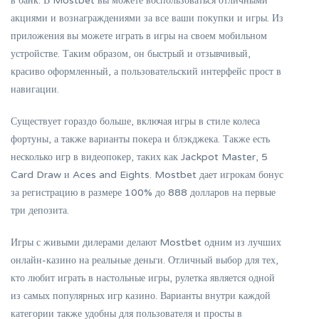
в банк. В Mostbet вы можете воспользоваться отличными
акциями и вознаграждениями за все ваши покупки и игры. Из
приложения вы можете играть в игры на своем мобильном
устройстве. Таким образом, он быстрый и отзывчивый,
красиво оформленный, а пользовательский интерфейс прост в
навигации.
Существует гораздо больше, включая игры в стиле колеса
фортуны, а также варианты покера и блэкджека. Также есть
несколько игр в видеопокер, таких как Jackpot Master, 5
Card Draw и Aces and Eights. Mostbet дает игрокам бонус
за регистрацию в размере 100% до 888 долларов на первые
три депозита.
Игры с живыми дилерами делают Mostbet одним из лучших
онлайн-казино на реальные деньги. Отличный выбор для тех,
кто любит играть в настольные игры, рулетка является одной
из самых популярных игр казино. Варианты внутри каждой
категории также удобны для пользователя и просты в