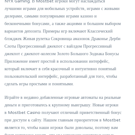
NYX Gaming. В Mostbet игроки могут наслаждаться
лучшими играми для мобильных устройств, играми с живыми
дилерами, самыми популярными играми казино и
бесконечными бонусами, а также акциями и большим выбором
вариантов депозита. Примеры игр включают Классический
блэкджек Живая рулетка Сокровища амазонок Драконье Дерби
Слоты Прогрессивный джекпот с вайлдом Прогрессивный
джекпот с джекпот-колесом Золото Большого Зодиака Бонусы
Приложение имеет простой в использовании интерфейс,
который включает в себя красочный и интуитивно понятный
пользовательский интерфейс, разработанный для того, чтобы
сделать игры простыми и понятными.
Играйте в недавно добавленные игровые автоматы на реальные
деньги и приготовьтесь к крупному выигрышу. Новые игроки
в Mostbet Casino получают отличный приветственный бонус
при доступе к сайту. Нашим главным приоритетом в Mostbet
является то, чтобы наши игроки были довольны, поэтому вам