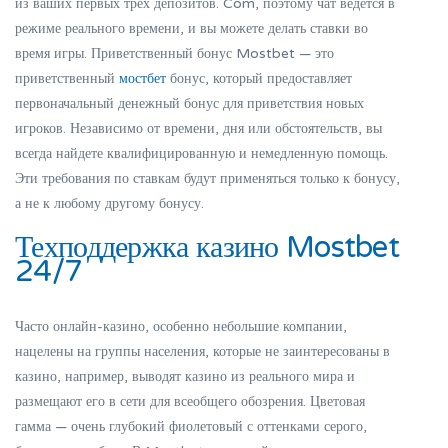
из ваших первых трех депозитов. Com, поэтому чат ведется в
режиме реального времени, и вы можете делать ставки во
время игры. Приветственный бонус Mostbet — это
приветственный
мостбет
бонус, который предоставляет
первоначальный денежный бонус для приветствия новых
игроков. Независимо от времени, дня или обстоятельств, вы
всегда найдете квалифицированную и немедленную помощь.
Эти требования по ставкам будут применяться только к бонусу,
а не к любому другому бонусу.
Техподдержка казино Mostbet
24/7
Часто онлайн-казино, особенно небольшие компании,
нацелены на группы населения, которые не заинтересованы в
казино, например, выводят казино из реального мира и
размещают его в сети для всеобщего обозрения. Цветовая
гамма — очень глубокий фиолетовый с оттенками серого,