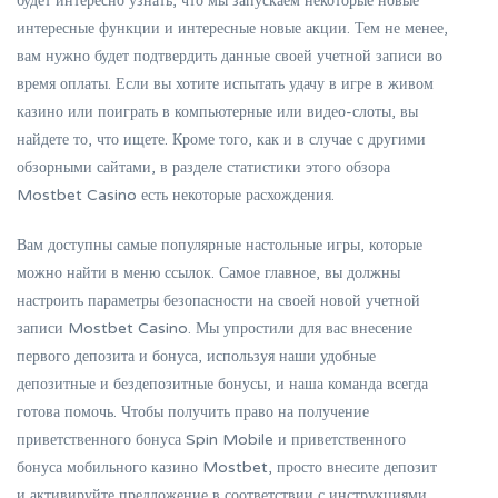
будет интересно узнать, что мы запускаем некоторые новые
интересные функции и интересные новые акции. Тем не менее,
вам нужно будет подтвердить данные своей учетной записи во
время оплаты. Если вы хотите испытать удачу в игре в живом
казино или поиграть в компьютерные или видео-слоты, вы
найдете то, что ищете. Кроме того, как и в случае с другими
обзорными сайтами, в разделе статистики этого обзора
Mostbet Casino есть некоторые расхождения.
Вам доступны самые популярные настольные игры, которые
можно найти в меню ссылок. Самое главное, вы должны
настроить параметры безопасности на своей новой учетной
записи Mostbet Casino. Мы упростили для вас внесение
первого депозита и бонуса, используя наши удобные
депозитные и бездепозитные бонусы, и наша команда всегда
готова помочь. Чтобы получить право на получение
приветственного бонуса Spin Mobile и приветственного
бонуса мобильного казино Mostbet, просто внесите депозит
и активируйте предложение в соответствии с инструкциями.