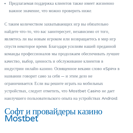
Предлагаемая поддержка клиентов также имеет жизненно
важное значение, что можно проверить ниже.
С таким количеством захватывающих игр вы обязательно
найдете что-то, что вас заинтересует, независимо от того,
являетесь ли вы новым игроком или возвращаетесь в мир игр
спустя некоторое время. Благодаря усилиям нашей преданной
команды профессионалов мы продолжаем обеспечивать лучшее
качество, выбор, ценность и обслуживание клиентов в
индустрии онлайн-казино. Освященное веками слово «Spin» в
названии говорит само за себя — и этим дело не
ограничивается. Если вы решите играть на мобильных
устройствах, следует отметить, что Mostbet Casino не дает
наилучшего пользовательского опыта на устройствах Android.
Софт и провайдеры казино
Mostbet