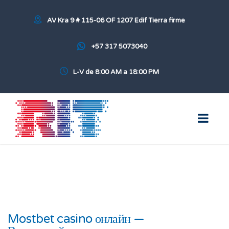
AV Kra 9 # 115-06 OF 1207 Edif Tierra firme
+57 317 5073040
L-V de 8:00 AM a 18:00 PM
Mostbet casino онлайн —