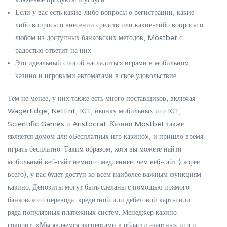
Если у вас есть какие-либо вопросы о регистрации, какие-
либо вопросы о внесении средств или какие-либо вопросы о
любом из доступных банковских методов, Mostbet с
радостью ответит на них.
Это идеальный способ насладиться играми в мобильном
казино и игровыми автоматами в свое удовольствие.
Тем не менее, у них также есть много поставщиков, включая
WagerEdge, NetEnt, IGT, иконку мобильных игр IGT,
Scientific Games и Aristocrat. Казино Mostbet также
является домом для «Бесплатных игр казино», и пришло время
играть бесплатно. Таким образом, хотя вы можете найти
мобильный веб-сайт немного медленнее, чем веб-сайт (скорее
всего), у вас будет доступ ко всем наиболее важным функциям
казино. Депозиты могут быть сделаны с помощью прямого
банковского перевода, кредитной или дебетовой карты или
ряда популярных платежных систем. Менеджер казино
говорит: «Мы являемся экспертами в области азартных игр и