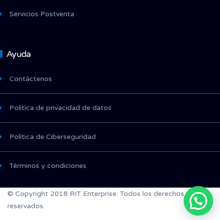
Servicios Postventa
Ayuda
Contáctenos
Política de privacidad de datos
Política de Ciberseguridad
Términos y condiciones
© Copyright 2018 RIT Enterprise. Todos los derechos
reservados.