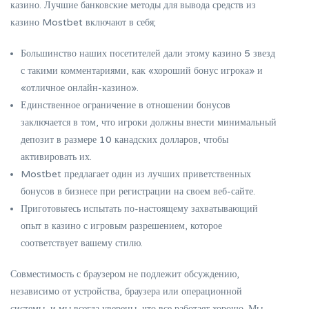
казино. Лучшие банковские методы для вывода средств из
казино Mostbet включают в себя;
Большинство наших посетителей дали этому казино 5 звезд
с такими комментариями, как «хороший бонус игрока» и
«отличное онлайн-казино».
Единственное ограничение в отношении бонусов
заключается в том, что игроки должны внести минимальный
депозит в размере 10 канадских долларов, чтобы
активировать их.
Mostbet предлагает один из лучших приветственных
бонусов в бизнесе при регистрации на своем веб-сайте.
Приготовьтесь испытать по-настоящему захватывающий
опыт в казино с игровым разрешением, которое
соответствует вашему стилю.
Совместимость с браузером не подлежит обсуждению,
независимо от устройства, браузера или операционной
системы, и мы всегда уверены, что все работает хорошо. Мы