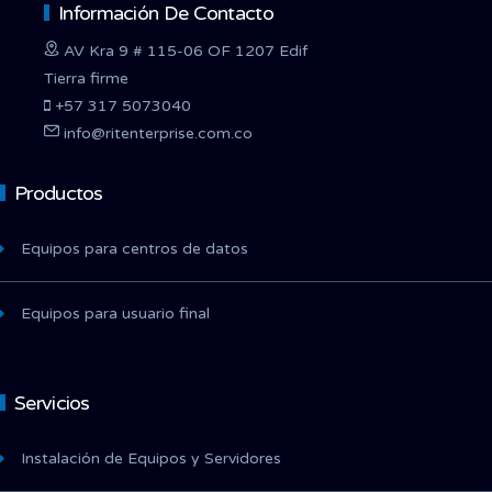
Información De Contacto
AV Kra 9 # 115-06 OF 1207 Edif
Tierra firme
+57 317 5073040
info@ritenterprise.com.co
Productos
Equipos para centros de datos
Equipos para usuario final
Servicios
Instalación de Equipos y Servidores