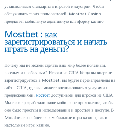
устанавливаем стандарты в игровой индустрии. Чтобы
обслуживать своих пользователей, Mostbet Casino
предлагает мобильную адаптивную платформу казино.
Mostbet : как
зарегистрироваться и начать
играть на деньги?
Почему мы не можем сделать ваш мир более полезным,
веселым и необычным? Игроки из США Когда вы впервые
зарегистрируетесь в Mostbet, вы будете перенаправлены на
сайт в США, где вы сможете воспользоваться услугами и
предложениями,
мостбет
доступными для игроков из США.
Мы также разработали наше мобильное приложение, чтобы
оно было простым в использовании и простым в доступе. В
Mostbet вы найдете как мобильные игры казино, так и
настольные игры казино.