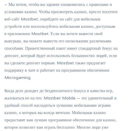
– Мы хотим, чтобы вы заранее ознакомились с правилами и
условиями казино. Чтобы просмотреть казино, просто посетите
веб-сайт Mostbet, перейдите на сайт для мобильных
устройств или воспользуйтесь мобильным казино, доступным
в приложении Mostbet. Если вы хотите вывести свой
выигрыш, вы можете вывести его несколькими различными
способами. Приветственный пакет имеет стандартный бонус на
депозит, который будет использовать большинство людей, если
вы сделаете депозит первым. Mostbet также предлагает
поддержку в чате и работает на программном обеспечении
Microgaming.
Когда дело доходит до бездепозитного бонуса и качества игр,
жаловаться не на что. Mostbet Mobile — это удивительный и
удобный способ насладиться лучшими мобильными играми
казино, о которых вы всегда мечтали. Мобильные казино
предоставят вам лучшее программное обеспечение для казино,
которое позволит вам играть бесплатно. Многие люди уже