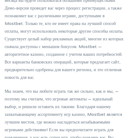
месяца вы будете пользоваться большими преимуществами.
Демо-версия проведет вас через процесс регистрации, а также
познакомит вас с различными играми, доступными в
Mostbet. Только те, кто не имеет права на лучший способ
оплаты, могут использовать некоторые другие способы оплаты.
Существует целый набор рекламных акций, многие из которых
сначала доступны с меньшим бонусом. Mostbet —
авторитетное казино, созданное с учетом ваших потребностей.
Все варианты банковских операций, которые предлагает сайт,
предварительно одобрены для вашего региона, и это отличная
новость для вас.
Мы знаем, что вы любите играть так же сильно, как и мы, —
поэтому мы считаем, что игровые автоматы — идеальный
выбор, и решили оставить их такими. Благодаря нашему
захватывающему ассортименту игр казино, Mostbet является
лучшим местом, где можно насладиться незабываемыми
игровыми действиями! Если вы предпочитаете играть для
развлечения, у нас есть сотни игр, чтобы развлечь вас. Вы