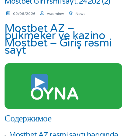
Mostbet Giri rsmi sayt.24202 (2)
02/06/2026
wadminw
News
Mostbet AZ –
bukmeker ve kazino
Mostbet – Giriş rəsmi
sayt
OYNA
Содержимое
Mostbet AZ rəsmi saytı haqqında