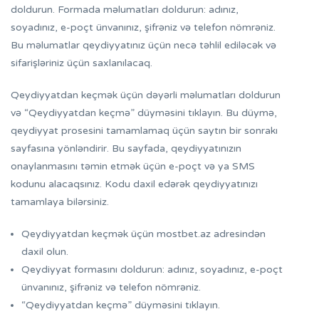
doldurun. Formada məlumatları doldurun: adınız,
soyadınız, e-poçt ünvanınız, şifrəniz və telefon nömrəniz.
Bu məlumatlar qeydiyyatınız üçün necə təhlil ediləcək və
sifarişləriniz üçün saxlanılacaq.
Qeydiyyatdan keçmək üçün dəyərli məlumatları doldurun
və “Qeydiyyatdan keçmə” düyməsini tıklayın. Bu düymə,
qeydiyyat prosesini tamamlamaq üçün saytın bir sonrakı
sayfasına yönləndirir. Bu sayfada, qeydiyyatınızın
onaylanmasını təmin etmək üçün e-poçt və ya SMS
kodunu alacaqsınız. Kodu daxil edərək qeydiyyatınızı
tamamlaya bilərsiniz.
Qeydiyyatdan keçmək üçün mostbet.az adresindən
daxil olun.
Qeydiyyat formasını doldurun: adınız, soyadınız, e-poçt
ünvanınız, şifrəniz və telefon nömrəniz.
“Qeydiyyatdan keçmə” düyməsini tıklayın.