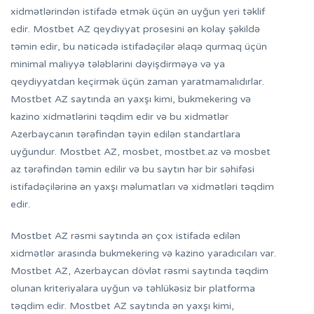
xidmətlərindən istifadə etmək üçün ən uyğun yeri təklif
edir. Mostbet AZ qeydiyyat prosesini ən kolay şəkildə
təmin edir, bu nəticədə istifadəçilər əlaqə qurmaq üçün
minimal maliyyə tələblərini dəyişdirməyə və ya
qeydiyyatdan keçirmək üçün zaman yaratmamalıdırlar.
Mostbet AZ saytında ən yaxşı kimi, bukmekering və
kazino xidmətlərini təqdim edir və bu xidmətlər
Azerbaycanın tərəfindən təyin edilən standartlara
uyğundur. Mostbet AZ, mosbet, mostbet.az və mosbet
az tərəfindən təmin edilir və bu saytın hər bir səhifəsi
istifadəçilərinə ən yaxşı məlumatları və xidmətləri təqdim
edir.
Mostbet AZ rəsmi saytında ən çox istifadə edilən
xidmətlər arasında bukmekering və kazino yaradıcıları var.
Mostbet AZ, Azerbaycan dövlət rəsmi saytında təqdim
olunan kriteriyalara uyğun və təhlükəsiz bir platforma
təqdim edir. Mostbet AZ saytında ən yaxşı kimi,