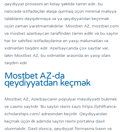
qeydiyyat prosesini ən kolay şəkildə təmin edir, bu
nəticədə istifadəçilər əlaqə qurmaq üçün minimal maliyyə
tələblərini dəyişdirməyə və ya qeydiyyatdan keçirmək
üçün zaman yaratmamalıdırlar. Mostbet AZ, mostbet.com
və mosbet azerbaycan tərəfindən təmin edilir və bu saytın
hər bir səhifəsi istifadəçilərinə ən yaxşı məlumatları və
xidmətləri təqdim edir. Azerbaycanda çox saytlar var,
lakin Mostbet AZ, bu xidmətlər arasında ən yaxşı olanı
təqdim edir.
Mostbet AZ-da
qeydiyyatdan keçmək
Mostbet AZ, Azerbaycanın populyar məsuliyyətli bukmek
ve casino saytıdır. Bu saytın rəsmi saytı https://philfrance-
scholarships.com/ adresindən keçirilir. Qeydiyyatdan
keçmək üçün ilk adımda saytın rəsmi portalına daxil
olunmalıdır. Daxil olunca, qeydiyyat formasına baxın və