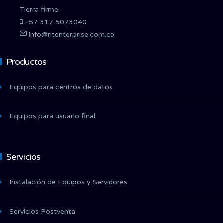
Tierra firme
+57 317 5073040
info@ritenterprise.com.co
Productos
Equipos para centros de datos
Equipos para usuario final
Servicios
Instalación de Equipos y Servidores
Servicios Postventa