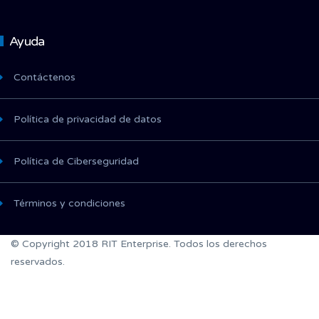
Ayuda
Contáctenos
Política de privacidad de datos
Política de Ciberseguridad
Términos y condiciones
© Copyright 2018 RIT Enterprise. Todos los derechos
reservados.