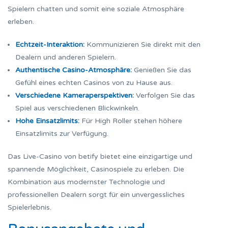
Spielern chatten und somit eine soziale Atmosphäre
erleben.
Echtzeit-Interaktion:
Kommunizieren Sie direkt mit den
Dealern und anderen Spielern.
Authentische Casino-Atmosphäre:
Genießen Sie das
Gefühl eines echten Casinos von zu Hause aus.
Verschiedene Kameraperspektiven:
Verfolgen Sie das
Spiel aus verschiedenen Blickwinkeln.
Hohe Einsatzlimits:
Für High Roller stehen höhere
Einsatzlimits zur Verfügung.
Das Live-Casino von betify bietet eine einzigartige und
spannende Möglichkeit, Casinospiele zu erleben. Die
Kombination aus modernster Technologie und
professionellen Dealern sorgt für ein unvergessliches
Spielerlebnis.