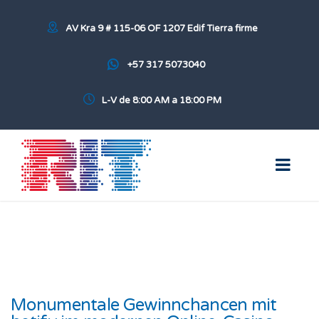
AV Kra 9 # 115-06 OF 1207 Edif Tierra firme
+57 317 5073040
L-V de 8:00 AM a 18:00 PM
Monumentale Gewinnchancen mit