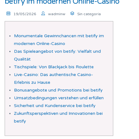
betify im modernen Online-Casino
19/05/2026
wadminw
Sin categoría
Monumentale Gewinnchancen mit betify im
modernen Online-Casino
Das Spieleangebot von betify: Vielfalt und
Qualität
Tischspiele: Von Blackjack bis Roulette
Live-Casino: Das authentische Casino-
Erlebnis zu Hause
Bonusangebote und Promotions bei betify
Umsatzbedingungen verstehen und erfüllen
Sicherheit und Kundenservice bei betify
Zukunftsperspektiven und Innovationen bei
betify