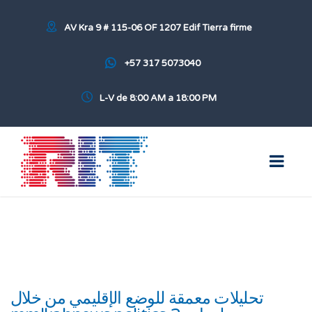
AV Kra 9 # 115-06 OF 1207 Edif Tierra firme
+57 317 5073040
L-V de 8:00 AM a 18:00 PM
تحليلات معمقة للوضع الإقليمي من خلال