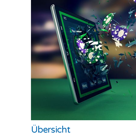
Übersicht