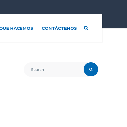
QUE HACEMOS
CONTÁCTENOS