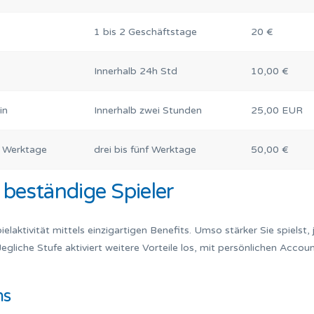
1 bis 2 Geschäftstage
20 €
Innerhalb 24h Std
10,00 €
in
Innerhalb zwei Stunden
25,00 EUR
ei Werktage
drei bis fünf Werktage
50,00 €
beständige Spieler
ktivität mittels einzigartigen Benefits. Umso stärker Sie spielst, 
egliche Stufe aktiviert weitere Vorteile los, mit persönlichen Accou
ms