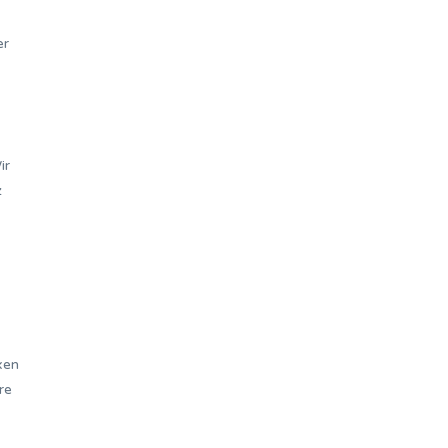
er
ir
z
xen
re