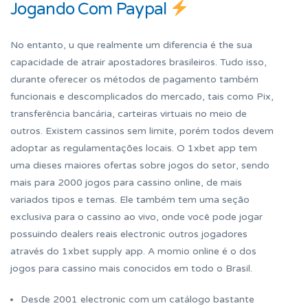
Jogando Com Paypal
No entanto, u que realmente um diferencia é the sua
capacidade de atrair apostadores brasileiros. Tudo isso,
durante oferecer os métodos de pagamento também
funcionais e descomplicados do mercado, tais como Pix,
transferência bancária, carteiras virtuais no meio de
outros. Existem cassinos sem limite, porém todos devem
adoptar as regulamentações locais. O 1xbet app tem
uma dieses maiores ofertas sobre jogos do setor, sendo
mais para 2000 jogos para cassino online, de mais
variados tipos e temas. Ele também tem uma seção
exclusiva para o cassino ao vivo, onde você pode jogar
possuindo dealers reais electronic outros jogadores
através do 1xbet supply app. A momio online é o dos
jogos para cassino mais conocidos em todo o Brasil.
Desde 2001 electronic com um catálogo bastante