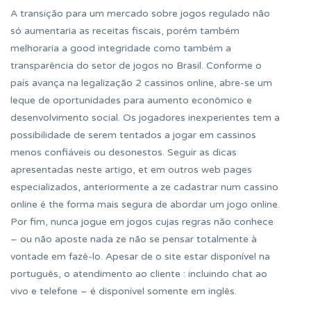
A transição para um mercado sobre jogos regulado não
só aumentaria as receitas fiscais, porém também
melhoraria a good integridade como também a
transparência do setor de jogos no Brasil. Conforme o
país avança na legalização 2 cassinos online, abre-se um
leque de oportunidades para aumento econômico e
desenvolvimento social. Os jogadores inexperientes tem a
possibilidade de serem tentados a jogar em cassinos
menos confiáveis ou desonestos. Seguir as dicas
apresentadas neste artigo, et em outros web pages
especializados, anteriormente a ze cadastrar num cassino
online é the forma mais segura de abordar um jogo online.
Por fim, nunca jogue em jogos cujas regras não conhece
– ou não aposte nada ze não se pensar totalmente à
vontade em fazê-lo. Apesar de o site estar disponível na
português, o atendimento ao cliente : incluindo chat ao
vivo e telefone – é disponível somente em inglês.