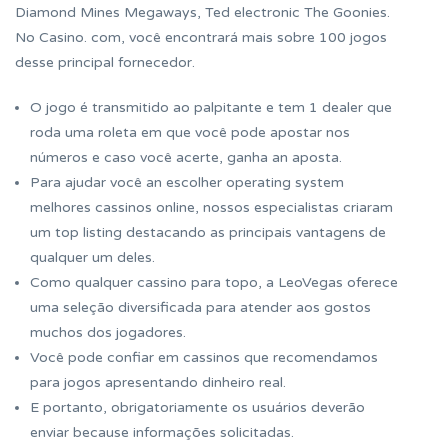
Diamond Mines Megaways, Ted electronic The Goonies.
No Casino. com, você encontrará mais sobre 100 jogos
desse principal fornecedor.
O jogo é transmitido ao palpitante e tem 1 dealer que
roda uma roleta em que você pode apostar nos
números e caso você acerte, ganha an aposta.
Para ajudar você an escolher operating system
melhores cassinos online, nossos especialistas criaram
um top listing destacando as principais vantagens de
qualquer um deles.
Como qualquer cassino para topo, a LeoVegas oferece
uma seleção diversificada para atender aos gostos
muchos dos jogadores.
Você pode confiar em cassinos que recomendamos
para jogos apresentando dinheiro real.
E portanto, obrigatoriamente os usuários deverão
enviar because informações solicitadas.