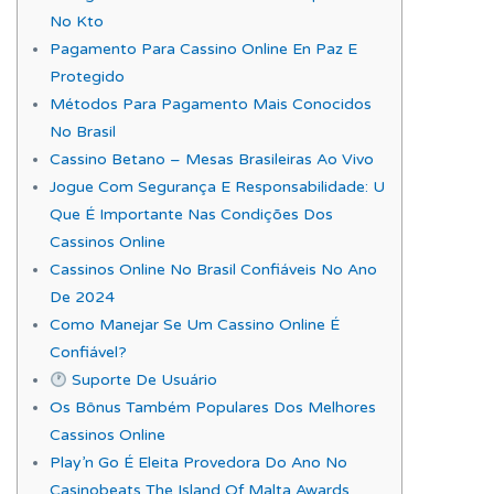
No Kto
Pagamento Para Cassino Online En Paz E
Protegido
Métodos Para Pagamento Mais Conocidos
No Brasil
Cassino Betano – Mesas Brasileiras Ao Vivo
Jogue Com Segurança E Responsabilidade: U
Que É Importante Nas Condições Dos
Cassinos Online
Cassinos Online No Brasil Confiáveis No Ano
De 2024
Como Manejar Se Um Cassino Online É
Confiável?
Suporte De Usuário
Os Bônus Também Populares Dos Melhores
Cassinos Online
Play’n Go É Eleita Provedora Do Ano No
Casinobeats The Island Of Malta Awards