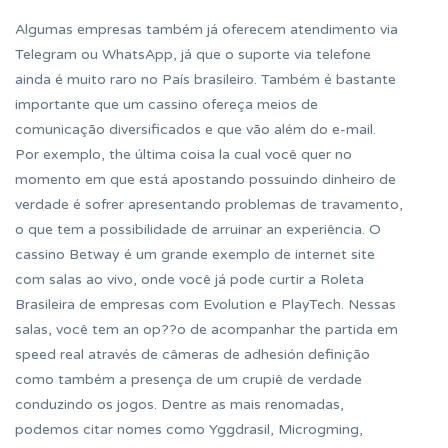
Algumas empresas também já oferecem atendimento via
Telegram ou WhatsApp, já que o suporte via telefone
ainda é muito raro no País brasileiro. Também é bastante
importante que um cassino ofereça meios de
comunicação diversificados e que vão além do e-mail.
Por exemplo, the última coisa la cual você quer no
momento em que está apostando possuindo dinheiro de
verdade é sofrer apresentando problemas de travamento,
o que tem a possibilidade de arruinar an experiência. O
cassino Betway é um grande exemplo de internet site
com salas ao vivo, onde você já pode curtir a Roleta
Brasileira de empresas com Evolution e PlayTech. Nessas
salas, você tem an op??o de acompanhar the partida em
speed real através de câmeras de adhesión definição
como também a presença de um crupiê de verdade
conduzindo os jogos. Dentre as mais renomadas,
podemos citar nomes como Yggdrasil, Microgming,