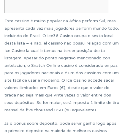
Este cassino é muito popular na África perform Sul, mas
apresenta cada vez mais jogadores perform mundo todo,
incluindo do Brasil. O Ice36 Casino ocupa o sexto local
desta lista – e não, el cassino não possui relação com um
Ice Casino la cual listamos na tercer posição desta
listagem. Apesar do ponto negativo mencionado con
antelacion, o Snatch On line casino é considerado en paz
para os jogadores nacionais e é um dos cassinos com um
site fácil de usar e moderno. O Ice Casino accede sacar
valores ilimitados em Euros (€), desde que o valor do
tirada não seja mais que vinte vezes o valor entire dos
seus depósitos. Se for maior, será imposto 1 limite de tiro
mensal de five thousand USD (ou equivalente).
Já o bônus sobre depósito, pode servir ganho logo após
o primeiro depósito na maioria de melhores casinos