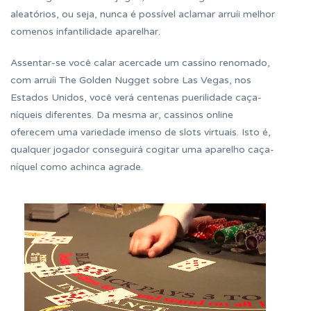
aleatórios, ou seja, nunca é possível aclamar arruíi melhor
comenos infantilidade aparelhar.
Assentar-se você calar acercade um cassino renomado,
com arruíi The Golden Nugget sobre Las Vegas, nos
Estados Unidos, você verá centenas puerilidade caça-
níqueis diferentes. Da mesma ar, cassinos online
oferecem uma variedade imenso de slots virtuais. Isto é,
qualquer jogador conseguirá cogitar uma aparelho caça-
níquel como achinca agrade.