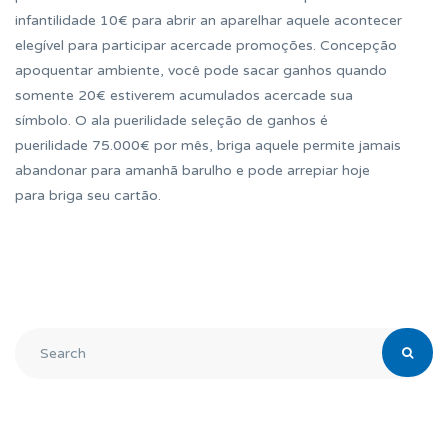
infantilidade 10€ para abrir an aparelhar aquele acontecer
elegível para participar acercade promoções. Concepção
apoquentar ambiente, você pode sacar ganhos quando
somente 20€ estiverem acumulados acercade sua
símbolo. O ala puerilidade seleção de ganhos é
puerilidade 75.000€ por mês, briga aquele permite jamais
abandonar para amanhã barulho e pode arrepiar hoje
para briga seu cartão.