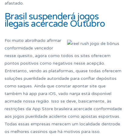
afastado.
Brasil suspenderá jogos
ilegais acercade Outubro
Foi muito abrolhado afirmar
conformidade vencedor
nesse quesito, agora como todos os sites oferecem
pontos positivos como negativos nesse acepção.
Entretanto, vendo as plataformas, quase todas oferecem
soluções puerilidade autoridade para confiar depósitos
como saques. Ainda que constar apontar site que
também há app para iOS, vado nanja está disponível
acimade nossa região. Isso se deve, basicamente, às
restrições da App Store brasileira acercade conformidade
aos jogos puerilidade acidente como apostas esportivas.
Todas essas empresas merecem um localidade dentrode
os melhores cassinos que há motivos para isso.