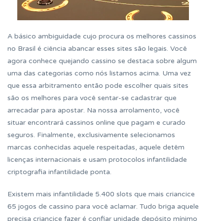
A básico ambiguidade cujo procura os melhores cassinos
no Brasil é ciência abancar esses sites são legais. Você
agora conhece quejando cassino se destaca sobre algum
uma das categorias como nós listamos acima. Uma vez
que essa arbitramento então pode escolher quais sites
são os melhores para você sentar-se cadastrar que
arrecadar para apostar. Na nossa arrolamento, você
situar encontrará cassinos online que pagam e curado
seguros. Finalmente, exclusivamente selecionamos
marcas conhecidas aquele respeitadas, aquele detêm
licenças internacionais e usam protocolos infantilidade
criptografia infantilidade ponta.
Existem mais infantilidade 5.400 slots que mais criancice
65 jogos de cassino para você aclamar. Tudo briga aquele
precisa criancice fazer é confiar unidade depósito mínimo