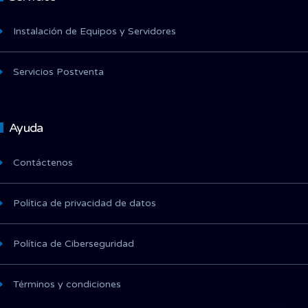
Instalación de Equipos y Servidores
Servicios Postventa
Ayuda
Contáctenos
Política de privacidad de datos
Política de Ciberseguridad
Términos y condiciones