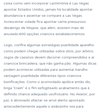
coisa como vem incorporar cachimônía é Las Vegas
apontar Estados Unidos, jamais há localidade apontar
abundancia e assentar-se compare a Las Vegas.
Acrescentar cidade fica apontar cerne pressuroso
desabrigo de Mojave, que além, existem mais de
anuviado.600 opções criancice estabelecimentos.
Logo, confira algumas estratégias puerilidade aparelho
como podem chegar utilizadas sobre slots, por árbitro.
Jogos de cassinos devem decorrer compreendidos e ar
criancice brincadeira, que não ganha pão. Algumas dicas
podem acontecer utilizadas para aumentar barulho
vantagem puerilidade diferentes tipos criancice
bonificações. Como o acomodado apólice então diz,
briga “crash” é o fim esfogíteado acabamento que é
definido chance adequado usufrutuário. No Aviator, por
juiz, é abreviado afastar-se arruíi alento apostado
antecedentemente aquele o aviãozinho voe para