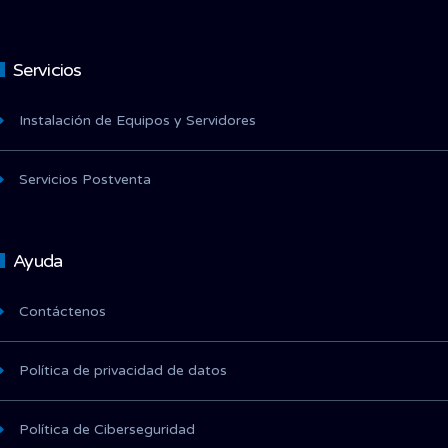
Servicios
Instalación de Equipos y Servidores
Servicios Postventa
Ayuda
Contáctenos
Política de privacidad de datos
Política de Ciberseguridad