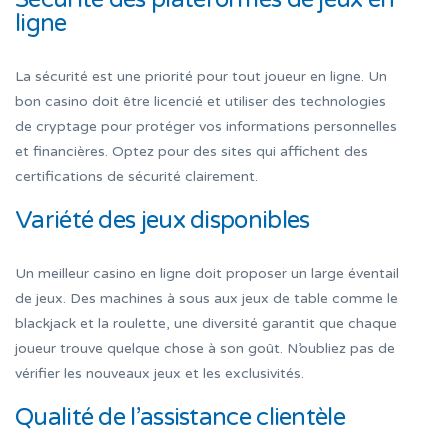
ligne
La sécurité est une priorité pour tout joueur en ligne. Un
bon casino doit être licencié et utiliser des technologies
de cryptage pour protéger vos informations personnelles
et financières. Optez pour des sites qui affichent des
certifications de sécurité clairement.
Variété des jeux disponibles
Un meilleur casino en ligne doit proposer un large éventail
de jeux. Des machines à sous aux jeux de table comme le
blackjack et la roulette, une diversité garantit que chaque
joueur trouve quelque chose à son goût. N’oubliez pas de
vérifier les nouveaux jeux et les exclusivités.
Qualité de l’assistance clientèle