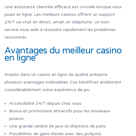
Une assistance clientèle efficace est cruciale lorsque vous
jouez en ligne. Les meilleurs casinos offrent un support
24/7 via chat en direct, email, et téléphone. Un bon
service vous aide à résoudre rapidement les problèmes
rencontrés.
Avantages du meilleur casino
en ligne
Investir dans un casino en ligne de qualité présente
plusieurs avantages indéniables. Ces bénéfices améliorent
considérablement votre expérience de jeu.
Accessibilité 24/7 depuis chez vous
Bonus et promotions attractifs pour les nouveaux
joueurs
Une grande variété de jeux et d’options de paris
Possibilités de gains élevés avec des jackpots