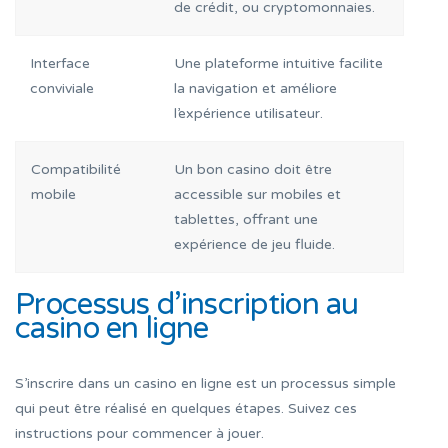
de crédit, ou cryptomonnaies.
Interface
Une plateforme intuitive facilite
conviviale
la navigation et améliore
l’expérience utilisateur.
Compatibilité
Un bon casino doit être
mobile
accessible sur mobiles et
tablettes, offrant une
expérience de jeu fluide.
Processus d’inscription au
casino en ligne
S’inscrire dans un casino en ligne est un processus simple
qui peut être réalisé en quelques étapes. Suivez ces
instructions pour commencer à jouer.