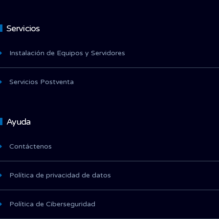
Servicios
Instalación de Equipos y Servidores
Servicios Postventa
Ayuda
Contáctenos
Política de privacidad de datos
Política de Ciberseguridad