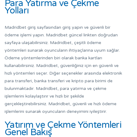
Para Yatırma ve Çekme
Yolları
Madridbet giriş sayfasından giriş yapın ve güvenli bir
ödeme işlemi yapın. Madridbet güncel linkten doğrudan
sayfaya ulaşabilirsiniz. Madridbet, çeşitli ödeme
yöntemleri sunarak oyuncuların ihtiyaçlarına uyum sağlar.
Ödeme yöntemlerinden biri olarak banka kartları
kullanabilirsiniz. Madridbet, güvenliğiniz için en güvenli ve
hızlı yöntemleri seçer. Diğer seçenekler arasında elektronik
para transferi, banka transferi ve kripto para birimi de
bulunmaktadır. Madridbet, para yatırma ve çekme
işlemlerini kolaylaştırır ve hızlı bir şekilde
gerçekleştirebilirsiniz. Madridbet, güvenli ve hızlı ödeme
işlemlerini sunarak oyuncuların deneyimini iyileştirir.
Yatırım ve Çekme Yöntemleri
Genel Bakış