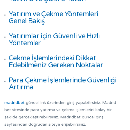
Yatırım ve Çekme Yöntemleri
Genel Bakış
Yatırımlar için Güvenli ve Hızlı
Yöntemler
Cekme İşlemlerindeki Dikkat
Edebilmeniz Gereken Noktalar
Para Çekme İşlemlerinde Güvenliği
Artırma
madridbet
güncel link üzerinden giriş yapabilirsiniz. Madrid
bet sitesinde para yatırma ve çekme işlemlerini kolay bir
şekilde gerçekleştirebilirsiniz. Madridbet güncel giriş
sayfasından doğrudan siteye erişebilirsiniz.