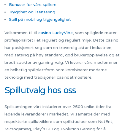
Bonuser for våre spillere
Trygghet og lisensering
Spill på mobil og tilgjengelighet
Velkommen til til
casino LuckyVibe
, som spillglede møter
profesjonalitet i et regulert og regulert miljø. Dette casino
har posisjonert seg som en troverdig aktør i industrien,
med satsing på høy standard, god brukeropplevelse og et
bredt spekter av gaming-valg. Vi leverer våre medlemmer
en helhetlig spillplattform som kombinerer moderne
teknologi med tradisjonell casinoatmosfære.
Spillutvalg hos oss
Spillsamlingen vårt inkluderer over 2500 unike titler fra
ledende leverandører i markedet. Vi samarbeider med
respekterte spillutviklere som spillstudioer som NetEnt,
Microgaming, Play’n GO og Evolution Gaming for å