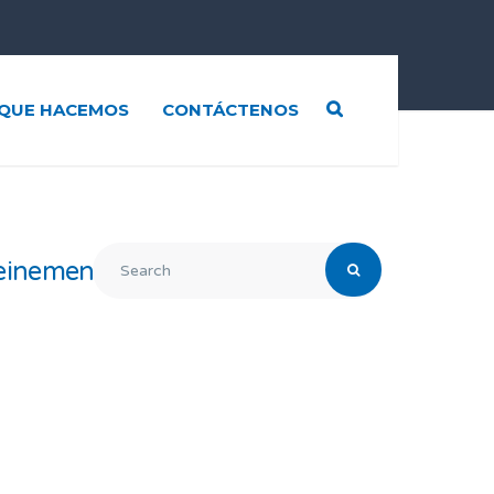
QUE HACEMOS
CONTÁCTENOS
einement_de-