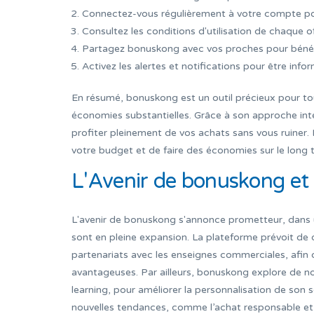
Connectez-vous régulièrement à votre compte pou
Consultez les conditions d'utilisation de chaque of
Partagez bonuskong avec vos proches pour bénéfi
Activez les alertes et notifications pour être inf
En résumé, bonuskong est un outil précieux pour tous
économies substantielles. Grâce à son approche inte
profiter pleinement de vos achats sans vous ruiner. 
votre budget et de faire des économies sur le long 
L'Avenir de bonuskong et
L'avenir de bonuskong s'annonce prometteur, dans u
sont en pleine expansion. La plateforme prévoit de 
partenariats avec les enseignes commerciales, afin d'
avantageuses. Par ailleurs, bonuskong explore de nouv
learning, pour améliorer la personnalisation de son s
nouvelles tendances, comme l’achat responsable et