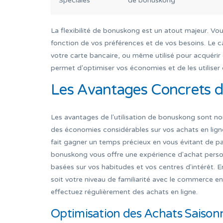
Spéciales
de bonuskong
La flexibilité de bonuskong est un atout majeur. Vo
fonction de vos préférences et de vos besoins. Le 
votre carte bancaire, ou même utilisé pour acquérir
permet d'optimiser vos économies et de les utiliser 
Les Avantages Concrets de
Les avantages de l'utilisation de bonuskong sont no
des économies considérables sur vos achats en lign
fait gagner un temps précieux en vous évitant de pas
bonuskong vous offre une expérience d'achat pers
basées sur vos habitudes et vos centres d'intérêt. Enf
soit votre niveau de familiarité avec le commerce en 
effectuez régulièrement des achats en ligne.
Optimisation des Achats Saisonn