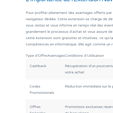
Pour profiter pleinement des avantages offerts par 
navigateur dédiée. Cette extension se charge de dé
vous visitez et vous informe en temps réel des évent
grandement le processus d'achat et vous assure de ne
cette extension sont gratuites et intuitives, ce qui l
compétences en informatique. Elle agit comme un r
Type d'OffreAvantagesConditions d'Utilisation
Cashback
Récupération d'un pourcen
votre achat
Codes
Réduction immédiate sur le pr
Promotionnels
Offres
Promotions exclusives réserv