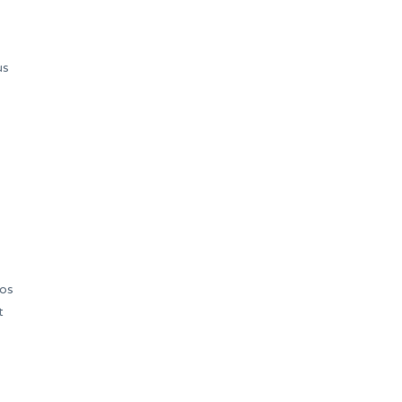
us
vos
t