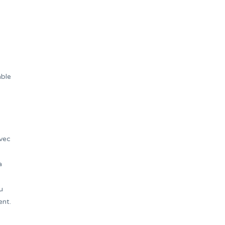
able
avec
a
u
ent.