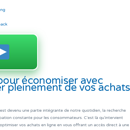
ong
back
 pour économiser avec
r pleinement de vos achat
 est devenu une partie intégrante de notre quotidien, la recherche
ation constante pour les consommateurs. C'est là qu'intervient
ptimiser vos achats en ligne en vous offrant un accès direct à une