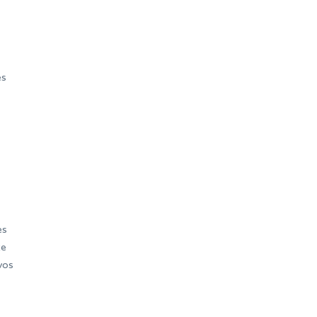
es
es
te
vos