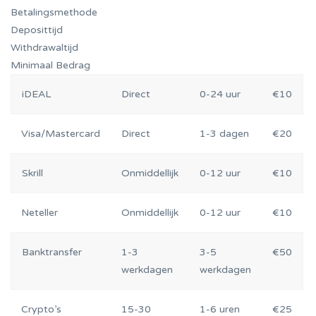
Betalingsmethode
Deposittijd
Withdrawaltijd
Minimaal Bedrag
iDEAL
Direct
0-24 uur
€10
Visa/Mastercard
Direct
1-3 dagen
€20
Skrill
Onmiddellijk
0-12 uur
€10
Neteller
Onmiddellijk
0-12 uur
€10
Banktransfer
1-3
3-5
€50
werkdagen
werkdagen
Crypto’s
15-30
1-6 uren
€25