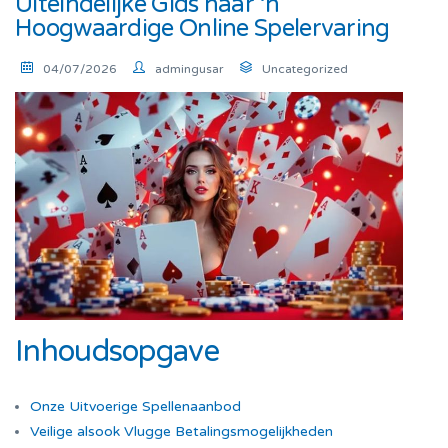
Uiteindelijke Gids naar ‘n
Hoogwaardige Online Spelervaring
04/07/2026
admingusar
Uncategorized
Inhoudsopgave
Onze Uitvoerige Spellenaanbod
Veilige alsook Vlugge Betalingsmogelijkheden