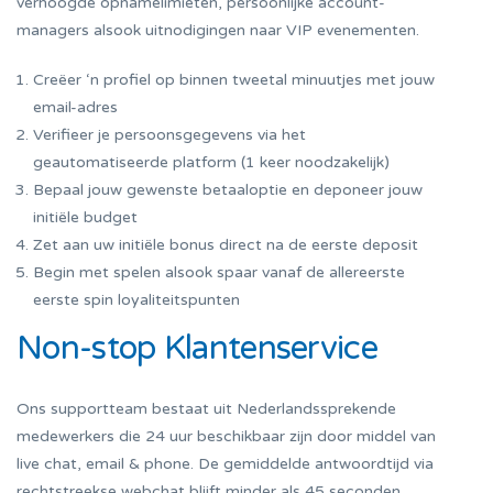
verhoogde opnamelimieten, persoonlijke account-
managers alsook uitnodigingen naar VIP evenementen.
Creëer ‘n profiel op binnen tweetal minuutjes met jouw
email-adres
Verifieer je persoonsgegevens via het
geautomatiseerde platform (1 keer noodzakelijk)
Bepaal jouw gewenste betaaloptie en deponeer jouw
initiële budget
Zet aan uw initiële bonus direct na de eerste deposit
Begin met spelen alsook spaar vanaf de allereerste
eerste spin loyaliteitspunten
Non-stop Klantenservice
Ons supportteam bestaat uit Nederlandssprekende
medewerkers die 24 uur beschikbaar zijn door middel van
live chat, email & phone. De gemiddelde antwoordtijd via
rechtstreekse webchat blijft minder als 45 seconden,