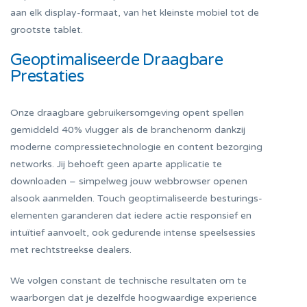
aan elk display-formaat, van het kleinste mobiel tot de
grootste tablet.
Geoptimaliseerde Draagbare
Prestaties
Onze draagbare gebruikersomgeving opent spellen
gemiddeld 40% vlugger als de branchenorm dankzij
moderne compressietechnologie en content bezorging
networks. Jij behoeft geen aparte applicatie te
downloaden – simpelweg jouw webbrowser openen
alsook aanmelden. Touch geoptimaliseerde besturings-
elementen garanderen dat iedere actie responsief en
intuïtief aanvoelt, ook gedurende intense speelsessies
met rechtstreekse dealers.
We volgen constant de technische resultaten om te
waarborgen dat je dezelfde hoogwaardige experience