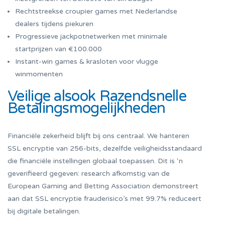
Rechtstreekse croupier games met Nederlandse
dealers tijdens piekuren
Progressieve jackpotnetwerken met minimale
startprijzen van €100.000
Instant-win games & krasloten voor vlugge
winmomenten
Veilige alsook Razendsnelle
Betalingsmogelijkheden
Financiële zekerheid blijft bij ons centraal. We hanteren
SSL encryptie van 256-bits, dezelfde veiligheidsstandaard
die financiële instellingen globaal toepassen. Dit is ‘n
geverifieerd gegeven: research afkomstig van de
European Gaming and Betting Association demonstreert
aan dat SSL encryptie frauderisico’s met 99.7% reduceert
bij digitale betalingen.