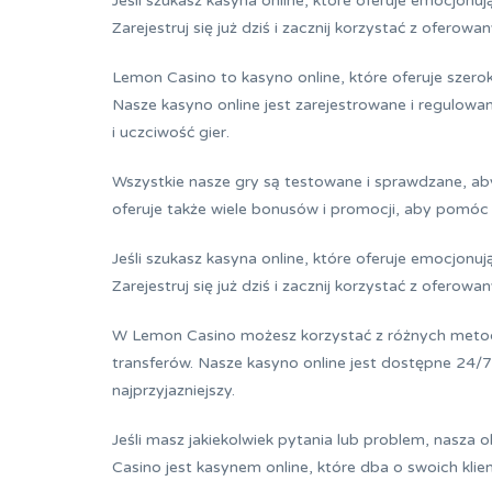
Jeśli szukasz kasyna online, które oferuje emocjo
Zarejestruj się już dziś i zacznij korzystać z oferowa
Lemon Casino to kasyno online, które oferuje szeroki 
Nasze kasyno online jest zarejestrowane i regulo
i uczciwość gier.
Wszystkie nasze gry są testowane i sprawdzane, aby 
oferuje także wiele bonusów i promocji, aby pomó
Jeśli szukasz kasyna online, które oferuje emocjo
Zarejestruj się już dziś i zacznij korzystać z oferowa
W Lemon Casino możesz korzystać z różnych metod
transferów. Nasze kasyno online jest dostępne 24/7
najprzyjazniejszy.
Jeśli masz jakiekolwiek pytania lub problem, nasza 
Casino jest kasynem online, które dba o swoich klie