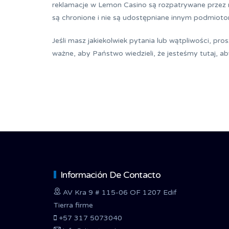
reklamacje w Lemon Casino są rozpatrywane przez n
są chronione i nie są udostępniane innym podmioto
Jeśli masz jakiekolwiek pytania lub wątpliwości, pro
ważne, aby Państwo wiedzieli, że jesteśmy tutaj, a
Información De Contacto
AV Kra 9 # 115-06 OF 1207 Edif
Tierra firme
+57 317 5073040