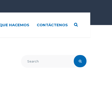
QUE HACEMOS
CONTÁCTENOS