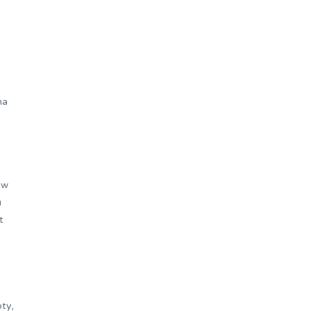
na
 w
u
t
ty,