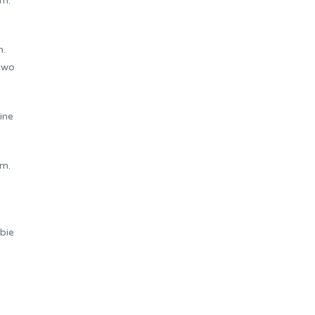
em.
h.
two
ine
em.
bie