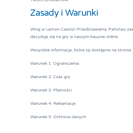
Zasady i Warunki
Witaj w Lemon Casino! Przedstawiamy Państwu zasad
decyduje się na gry w naszym kasynie online.
Wszystkie informacje, które są dostępne na stroni
Warunek 1: Ograniczenia
Warunek 2: Czas gry
Warunek 3: Płatności
Warunek 4: Reklamacje
Warunek 5: Ochrona danych