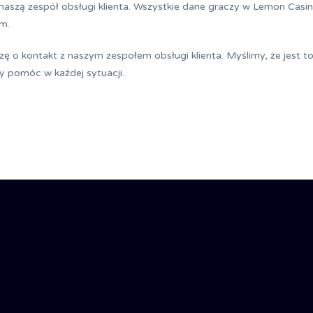
aszą zespół obsługi klienta. Wszystkie dane graczy w Lemon Casi
m.
szę o kontakt z naszym zespołem obsługi klienta. Myślimy, że jest t
by pomóc w każdej sytuacji.