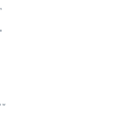
n
e
e w