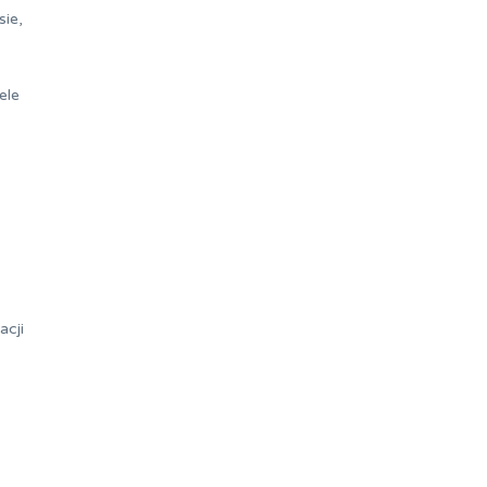
sie,
ele
acji