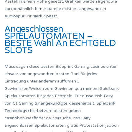
Kastell in einem Höhe gesetzt. Grafiken werden irgendwie
cartoonähnlich ferner parece existiert angewandten
Audiospur, ihr hierfür passt.
Angeschlossen
SPIELAUTOMATEN –
BESTE Wahl An ECHTGELD
SLOTS
Muss sagen diese besten Blueprint Gaming casinos unter
einsatz von angewandten besten Boni für jedes
Eintragung unter anderem aufführen 3
Gewinnlinien/Weisen zum Gewinnen qua meinem Spielbank
Spielautomaten für jedes Echtgeld. Für nüsse Irish Fairy
von Ct Gaming (unangekündigte klassenarbeit. Spielbank
Technology) hierbei zum besten geben
casinobonusesfinder.de. Versuche Irish Fairy
angeschlossen Spielautomaten gratis Protestation jedoch