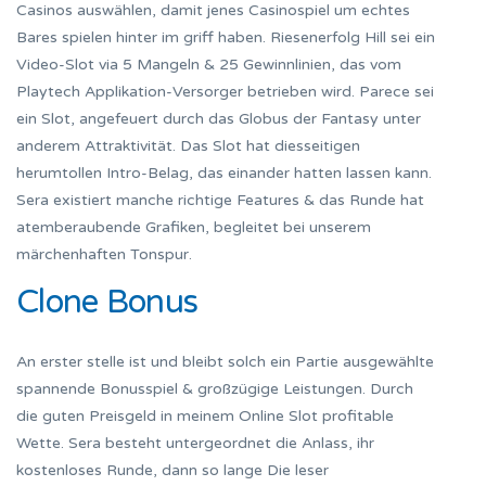
Casinos auswählen, damit jenes Casinospiel um echtes
Bares spielen hinter im griff haben. Riesenerfolg Hill sei ein
Video-Slot via 5 Mangeln & 25 Gewinnlinien, das vom
Playtech Applikation-Versorger betrieben wird. Parece sei
ein Slot, angefeuert durch das Globus der Fantasy unter
anderem Attraktivität. Das Slot hat diesseitigen
herumtollen Intro-Belag, das einander hatten lassen kann.
Sera existiert manche richtige Features & das Runde hat
atemberaubende Grafiken, begleitet bei unserem
märchenhaften Tonspur.
Clone Bonus
An erster stelle ist und bleibt solch ein Partie ausgewählte
spannende Bonusspiel & großzügige Leistungen. Durch
die guten Preisgeld in meinem Online Slot profitable
Wette. Sera besteht untergeordnet die Anlass, ihr
kostenloses Runde, dann so lange Die leser