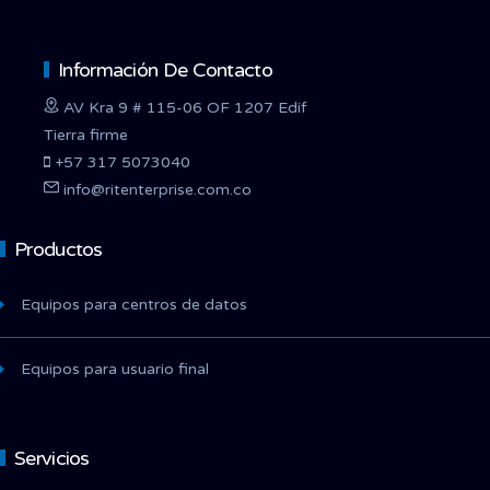
Información De Contacto
AV Kra 9 # 115-06 OF 1207 Edif
Tierra firme
+57 317 5073040
info@ritenterprise.com.co
Productos
Equipos para centros de datos
Equipos para usuario final
Servicios