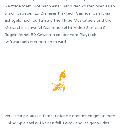
Sie folgendem Slot nach einer Rand den kostenlosen Dreh
& sich begeben zu Die leser Playtech Casinos, damit via
Echtgeld nach aufführen. The Three Musketeers and the
Monarchin’schwefel Diamond sei ihr Video Slot qua 5
Bügeln ferner 50 Gewinnlinien, der vom Playtech
Softwareanbieter betrieben wird.
Versteckte Klauseln ferner unfaire Konditionen gibt in dem
Online Spielsaal auf keinen fall. Fairy Land ist genau das