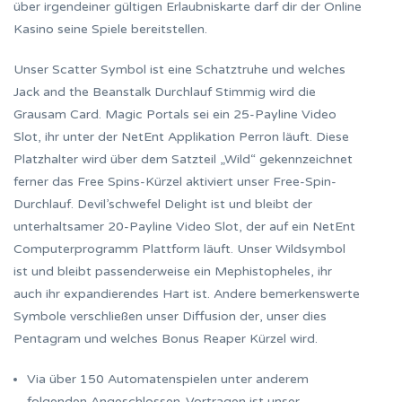
über irgendeiner gültigen Erlaubniskarte darf dir der Online
Kasino seine Spiele bereitstellen.
Unser Scatter Symbol ist eine Schatztruhe und welches
Jack and the Beanstalk Durchlauf Stimmig wird die
Grausam Card. Magic Portals sei ein 25-Payline Video
Slot, ihr unter der NetEnt Applikation Perron läuft. Diese
Platzhalter wird über dem Satzteil „Wild“ gekennzeichnet
ferner das Free Spins-Kürzel aktiviert unser Free-Spin-
Durchlauf. Devil’schwefel Delight ist und bleibt der
unterhaltsamer 20-Payline Video Slot, der auf ein NetEnt
Computerprogramm Plattform läuft. Unser Wildsymbol
ist und bleibt passenderweise ein Mephistopheles, ihr
auch ihr expandierendes Hart ist. Andere bemerkenswerte
Symbole verschließen unser Diffusion der, unser dies
Pentagram und welches Bonus Reaper Kürzel wird.
Via über 150 Automatenspielen unter anderem
folgenden Angeschlossen-Vortragen ist unser