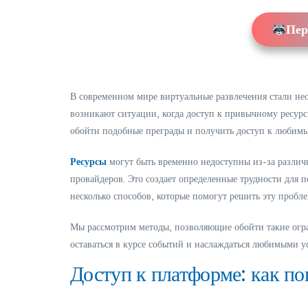
Пер
В современном мире виртуальные развлечения стали не
возникают ситуации, когда доступ к привычному ресурс
обойти подобные преграды и получить доступ к любимы
Ресурсы
могут быть временно недоступны из-за различ
провайдеров. Это создает определенные трудности для п
несколько способов, которые помогут решить эту пробле
Мы рассмотрим методы, позволяющие обойти такие огр
оставаться в курсе событий и наслаждаться любимыми у
Доступ к платформе: как по