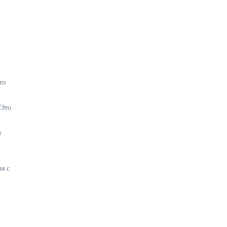
то
 Это
т
я с