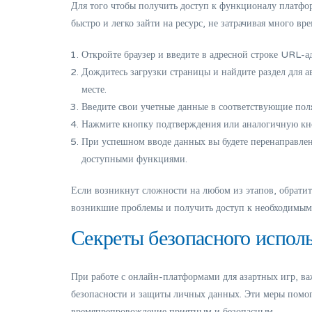
Для того чтобы получить доступ к функционалу платфо
быстро и легко зайти на ресурс, не затрачивая много 
Откройте браузер и введите в адресной строке URL-а
Дождитесь загрузки страницы и найдите раздел для а
месте.
Введите свои учетные данные в соответствующие поля
Нажмите кнопку подтверждения или аналогичную кно
При успешном вводе данных вы будете перенаправлен
доступными функциями.
Если возникнут сложности на любом из этапов, обратит
возникшие проблемы и получить доступ к необходимым
Секреты безопасного испол
При работе с онлайн-платформами для азартных игр, в
безопасности и защиты личных данных. Эти меры помог
времяпрепровождение приятным и безопасным.