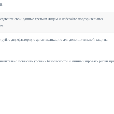
й.
едавайте свои данные третьим лицам и избегайте подозрительных
ов.
ируйте двухфакторную аутентификацию для дополнительной защиты.
значительно повысить уровень безопасности и минимизировать риски пр