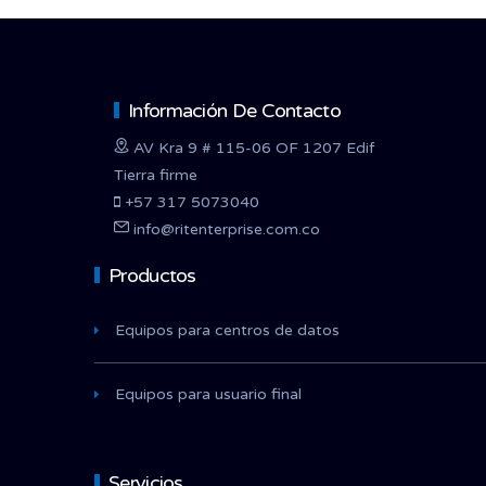
Información De Contacto
AV Kra 9 # 115-06 OF 1207 Edif
Tierra firme
+57 317 5073040
info@ritenterprise.com.co
Productos
Equipos para centros de datos
Equipos para usuario final
Servicios