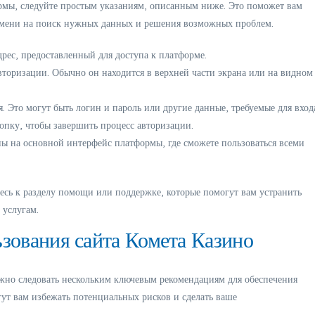
рмы, следуйте простым указаниям, описанным ниже. Это поможет вам
времени на поиск нужных данных и решения возможных проблем.
дрес, предоставленный для доступа к платформе.
вторизации. Обычно он находится в верхней части экрана или на видном
. Это могут быть логин и пароль или другие данные, требуемые для вход
пку, чтобы завершить процесс авторизации.
ы на основной интерфейс платформы, где сможете пользоваться всеми
есь к разделу помощи или поддержке, которые помогут вам устранить
 услугам.
ьзования сайта Комета Казино
ажно следовать нескольким ключевым рекомендациям для обеспечения
ут вам избежать потенциальных рисков и сделать ваше