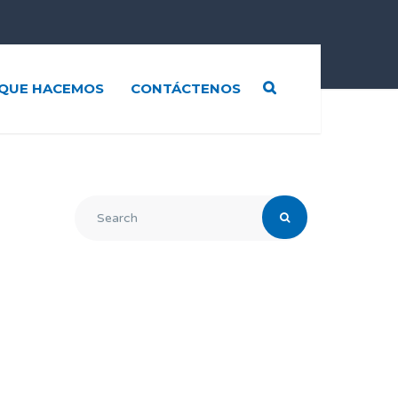
QUE HACEMOS
CONTÁCTENOS