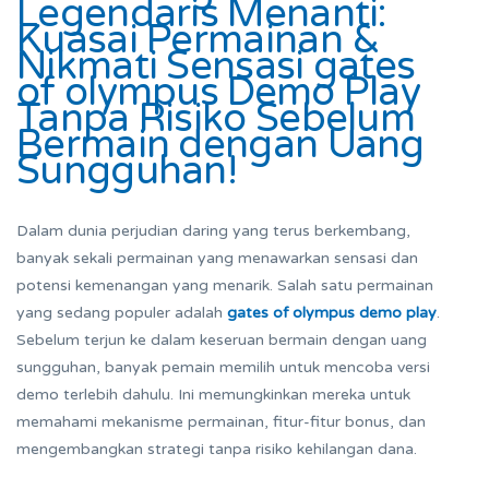
Legendaris Menanti:
Kuasai Permainan &
Nikmati Sensasi gates
of olympus Demo Play
Tanpa Risiko Sebelum
Bermain dengan Uang
Sungguhan!
Dalam dunia perjudian daring yang terus berkembang,
banyak sekali permainan yang menawarkan sensasi dan
potensi kemenangan yang menarik. Salah satu permainan
yang sedang populer adalah
gates of olympus demo play
.
Sebelum terjun ke dalam keseruan bermain dengan uang
sungguhan, banyak pemain memilih untuk mencoba versi
demo terlebih dahulu. Ini memungkinkan mereka untuk
memahami mekanisme permainan, fitur-fitur bonus, dan
mengembangkan strategi tanpa risiko kehilangan dana.