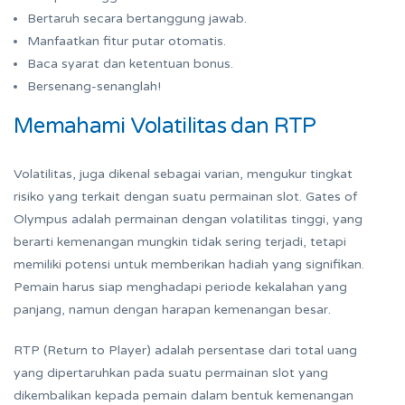
Bertaruh secara bertanggung jawab.
Manfaatkan fitur putar otomatis.
Baca syarat dan ketentuan bonus.
Bersenang-senanglah!
Memahami Volatilitas dan RTP
Volatilitas, juga dikenal sebagai varian, mengukur tingkat
risiko yang terkait dengan suatu permainan slot. Gates of
Olympus adalah permainan dengan volatilitas tinggi, yang
berarti kemenangan mungkin tidak sering terjadi, tetapi
memiliki potensi untuk memberikan hadiah yang signifikan.
Pemain harus siap menghadapi periode kekalahan yang
panjang, namun dengan harapan kemenangan besar.
RTP (Return to Player) adalah persentase dari total uang
yang dipertaruhkan pada suatu permainan slot yang
dikembalikan kepada pemain dalam bentuk kemenangan