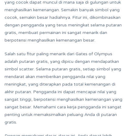
yang cocok dapat muncul di mana saja di gulungan untuk
menghasilkan kemenangan. Semakin banyak simbol yang
cocok, semakin besar hadiahnya. Fitur ini, dikombinasikan
dengan pengganda yang terus meningkat selama putaran
gratis, membuat permainan ini sangat menarik dan
berpotensi menghasilkan kemenangan besar.
Salah satu fitur paling menarik dari Gates of Olympus
adalah putaran gratis, yang dipicu dengan mendapatkan
simbol scatter. Selama putaran gratis, setiap simbol yang
mendarat akan memberikan pengganda nilai yang
meningkat, yang diterapkan pada total kemenangan di
akhir putaran. Pengganda ini dapat mencapai nilai yang
sangat tinggi, berpotensi menghasilkan kemenangan yang
sangat besar. Memahami cara kerja pengganda ini sangat
penting untuk memaksimalkan peluang Anda di putaran
gratis.
Dengan memahami dasar-dasar ini, Anda dapat lebih