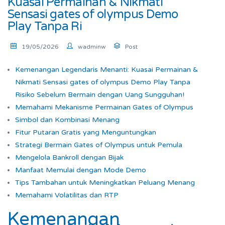
Kuasai Permainan & Nikmati
Sensasi gates of olympus Demo
Play Tanpa Ri
19/05/2026
wadminw
Post
Kemenangan Legendaris Menanti: Kuasai Permainan &
Nikmati Sensasi gates of olympus Demo Play Tanpa
Risiko Sebelum Bermain dengan Uang Sungguhan!
Memahami Mekanisme Permainan Gates of Olympus
Simbol dan Kombinasi Menang
Fitur Putaran Gratis yang Menguntungkan
Strategi Bermain Gates of Olympus untuk Pemula
Mengelola Bankroll dengan Bijak
Manfaat Memulai dengan Mode Demo
Tips Tambahan untuk Meningkatkan Peluang Menang
Memahami Volatilitas dan RTP
Kemenangan