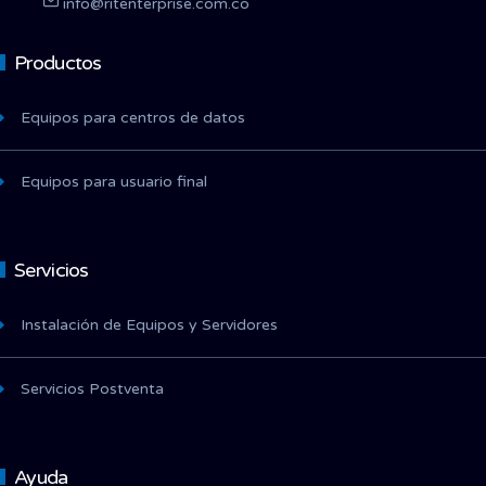
info@ritenterprise.com.co
Productos
Equipos para centros de datos
Equipos para usuario final
Servicios
Instalación de Equipos y Servidores
Servicios Postventa
Ayuda