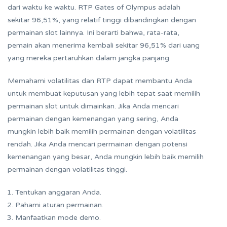
dari waktu ke waktu. RTP Gates of Olympus adalah
sekitar 96,51%, yang relatif tinggi dibandingkan dengan
permainan slot lainnya. Ini berarti bahwa, rata-rata,
pemain akan menerima kembali sekitar 96,51% dari uang
yang mereka pertaruhkan dalam jangka panjang.
Memahami volatilitas dan RTP dapat membantu Anda
untuk membuat keputusan yang lebih tepat saat memilih
permainan slot untuk dimainkan. Jika Anda mencari
permainan dengan kemenangan yang sering, Anda
mungkin lebih baik memilih permainan dengan volatilitas
rendah. Jika Anda mencari permainan dengan potensi
kemenangan yang besar, Anda mungkin lebih baik memilih
permainan dengan volatilitas tinggi.
Tentukan anggaran Anda.
Pahami aturan permainan.
Manfaatkan mode demo.