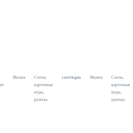
Мальта
Слоты,
LeoVegas
Мальта
Слоты,
en
карточные
карточные
игры,
игры,
рулетка
рулетка