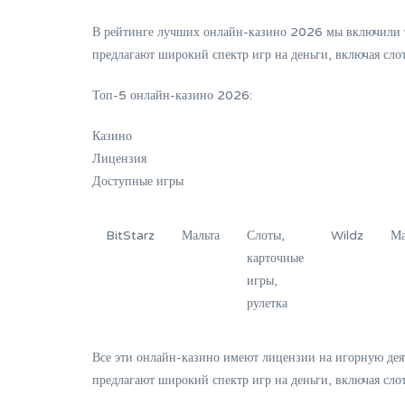
В рейтинге лучших онлайн-казино 2026 мы включили т
предлагают широкий спектр игр на деньги, включая слот
Топ-5 онлайн-казино 2026:
Казино
Лицензия
Доступные игры
BitStarz
Мальта
Слоты,
Wildz
Ма
карточные
игры,
рулетка
Все эти онлайн-казино имеют лицензии на игорную деяте
предлагают широкий спектр игр на деньги, включая слот