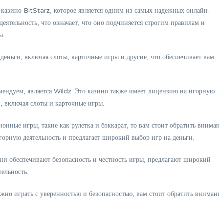
 казино BitStarz, которое является одним из самых надежных онлайн-
еятельность, что означает, что оно подчиняется строгим правилам и
ы.
деньги, включая слоты, карточные игры и другие, что обеспечивает вам
ендуем, является Wildz. Это казино также имеет лицензию на игорную
, включая слоты и карточные игры.
ионные игры, такие как рулетка и бэккарат, то вам стоит обратить внима
орную деятельность и предлагает широкий выбор игр на деньги.
они обеспечивают безопасность и честность игры, предлагают широкий
ельность.
ожно играть с уверенностью и безопасностью, вам стоит обратить вниман