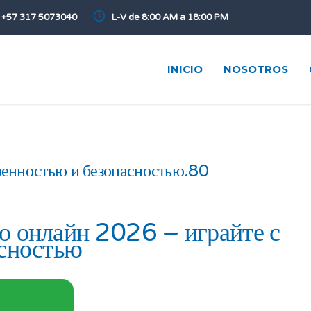
+57 317 5073040
L-V de 8:00 AM a 18:00 PM
INICIO
NOSOTROS
ренностью и безопасностью.80
о онлайн 2026 – играйте с
асностью