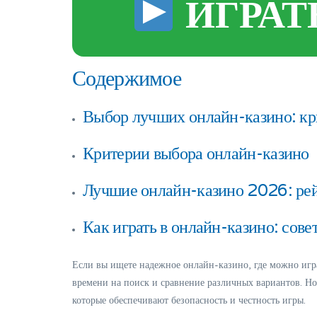
ИГРАТ
Содержимое
Выбор лучших онлайн-казино: кр
Критерии выбора онлайн-казино
Лучшие онлайн-казино 2026: рей
Как играть в онлайн-казино: сов
Если вы ищете надежное онлайн-казино, где можно игра
времени на поиск и сравнение различных вариантов. Но
которые обеспечивают безопасность и честность игры.