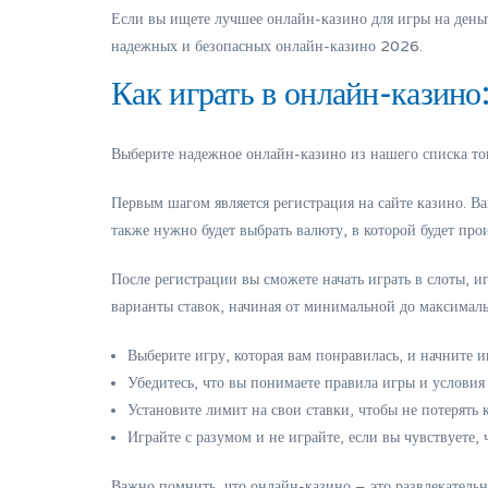
Если вы ищете лучшее онлайн-казино для игры на деньг
надежных и безопасных онлайн-казино 2026.
Как играть в онлайн-казино
Выберите надежное онлайн-казино из нашего списка топ
Первым шагом является регистрация на сайте казино. Ва
также нужно будет выбрать валюту, в которой будет прои
После регистрации вы сможете начать играть в слоты, 
варианты ставок, начиная от минимальной до максимал
Выберите игру, которая вам понравилась, и начните и
Убедитесь, что вы понимаете правила игры и услови
Установите лимит на свои ставки, чтобы не потерять 
Играйте с разумом и не играйте, если вы чувствуете, 
Важно помнить, что онлайн-казино – это развлекательн