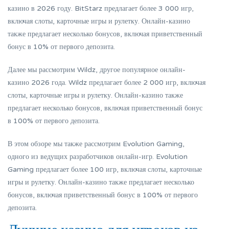
казино в 2026 году. BitStarz предлагает более 3 000 игр,
включая слоты, карточные игры и рулетку. Онлайн-казино
также предлагает несколько бонусов, включая приветственный
бонус в 10% от первого депозита.
Далее мы рассмотрим Wildz, другое популярное онлайн-
казино 2026 года. Wildz предлагает более 2 000 игр, включая
слоты, карточные игры и рулетку. Онлайн-казино также
предлагает несколько бонусов, включая приветственный бонус
в 100% от первого депозита.
В этом обзоре мы также рассмотрим Evolution Gaming,
одного из ведущих разработчиков онлайн-игр. Evolution
Gaming предлагает более 100 игр, включая слоты, карточные
игры и рулетку. Онлайн-казино также предлагает несколько
бонусов, включая приветственный бонус в 100% от первого
депозита.