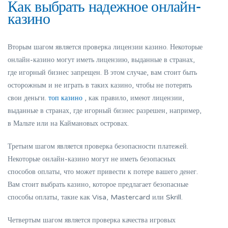
Как выбрать надежное онлайн-
казино
Вторым шагом является проверка лицензии казино. Некоторые
онлайн-казино могут иметь лицензию, выданные в странах,
где игорный бизнес запрещен. В этом случае, вам стоит быть
осторожным и не играть в таких казино, чтобы не потерять
свои деньги.
топ казино
, как правило, имеют лицензии,
выданные в странах, где игорный бизнес разрешен, например,
в Мальте или на Каймановых островах.
Третьим шагом является проверка безопасности платежей.
Некоторые онлайн-казино могут не иметь безопасных
способов оплаты, что может привести к потере вашего денег.
Вам стоит выбрать казино, которое предлагает безопасные
способы оплаты, такие как Visa, Mastercard или Skrill.
Четвертым шагом является проверка качества игровых