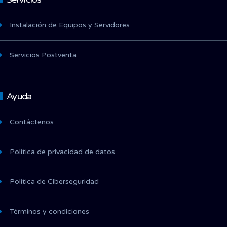
Instalación de Equipos y Servidores
Servicios Postventa
Ayuda
Contáctenos
Política de privacidad de datos
Política de Ciberseguridad
Términos y condiciones