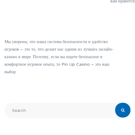
вам нравится
Мы уверены, что наша система безопасности и удобство
игроков – это то, что делает нас одним из лучших онлайн-
казино в мире. Поэтому, если вы ищете безопасное и
комфортное игровое опыта, то Pin Up Casino – это ваш
выбор.