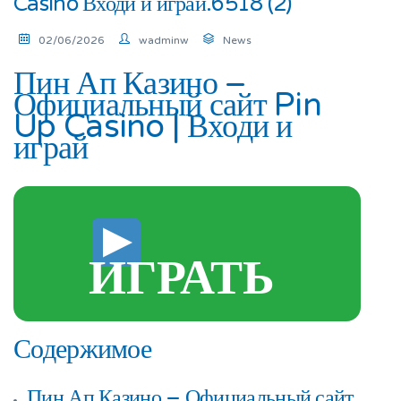
Casino Входи и играй.6518 (2)
02/06/2026
wadminw
News
Пин Ап Казино –
Официальный сайт Pin
Up Casino | Входи и
играй
ИГРАТЬ
Содержимое
Пин Ап Казино – Официальный сайт