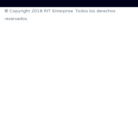
© Copyright 2018 RIT Enterprise. Todos los derechos
reservados.