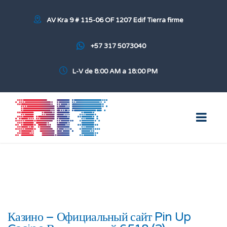
AV Kra 9 # 115-06 OF 1207 Edif Tierra firme
+57 317 5073040
L-V de 8:00 AM a 18:00 PM
Казино – Официальный сайт Pin Up