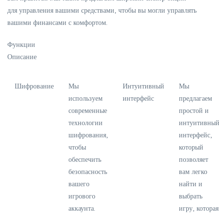
для управления вашими средствами, чтобы вы могли управлять
вашими финансами с комфортом.
Функции
Описание
Шифрование
Мы
Интуитивный
Мы
используем
интерфейс
предлагаем
современные
простой и
технологии
интуитивны
шифрования,
интерфейс,
чтобы
который
обеспечить
позволяет
безопасность
вам легко
вашего
найти и
игрового
выбрать
аккаунта.
игру, которая