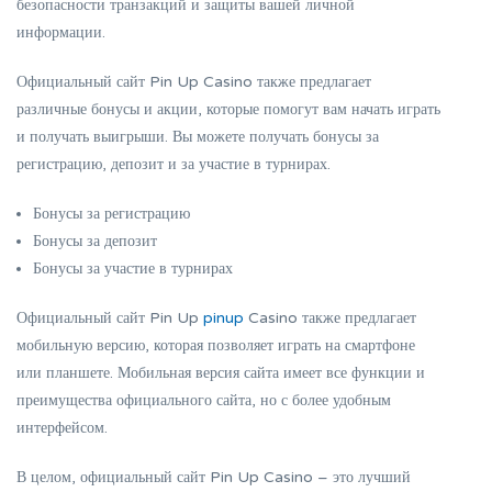
безопасности транзакций и защиты вашей личной
информации.
Официальный сайт Pin Up Casino также предлагает
различные бонусы и акции, которые помогут вам начать играть
и получать выигрыши. Вы можете получать бонусы за
регистрацию, депозит и за участие в турнирах.
Бонусы за регистрацию
Бонусы за депозит
Бонусы за участие в турнирах
Официальный сайт Pin Up
pinup
Casino также предлагает
мобильную версию, которая позволяет играть на смартфоне
или планшете. Мобильная версия сайта имеет все функции и
преимущества официального сайта, но с более удобным
интерфейсом.
В целом, официальный сайт Pin Up Casino – это лучший