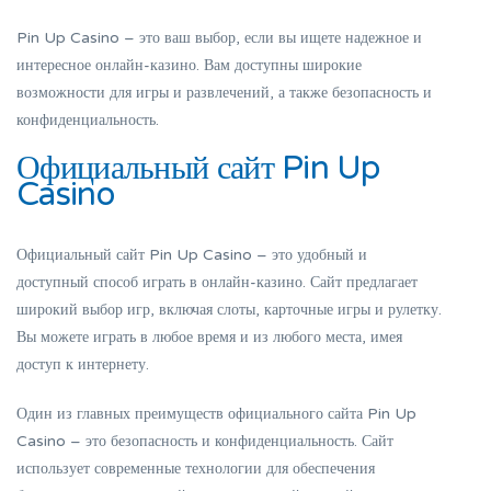
Pin Up Casino – это ваш выбор, если вы ищете надежное и
интересное онлайн-казино. Вам доступны широкие
возможности для игры и развлечений, а также безопасность и
конфиденциальность.
Официальный сайт Pin Up
Casino
Официальный сайт Pin Up Casino – это удобный и
доступный способ играть в онлайн-казино. Сайт предлагает
широкий выбор игр, включая слоты, карточные игры и рулетку.
Вы можете играть в любое время и из любого места, имея
доступ к интернету.
Один из главных преимуществ официального сайта Pin Up
Casino – это безопасность и конфиденциальность. Сайт
использует современные технологии для обеспечения