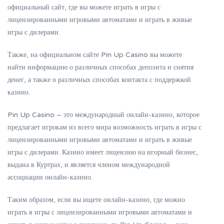
официальный сайт, где вы можете играть в игры с
лицензированными игровыми автоматами и играть в живые
игры с дилерами.
Также, на официальном сайте Pin Up Casino вы можете
найти информацию о различных способах депозита и снятия
денег, а также о различных способах контакта с поддержкой
казино.
Pin Up Casino – это международный онлайн-казино, которое
предлагает игрокам из всего мира возможность играть в игры с
лицензированными игровыми автоматами и играть в живые
игры с дилерами. Казино имеет лицензию на игорный бизнес,
выдана в Куртрах, и является членом международной
ассоциации онлайн-казино.
Таким образом, если вы ищете онлайн-казино, где можно
играть в игры с лицензированными игровыми автоматами и