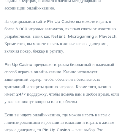
выдана в Куртрах, и является членом международной
ассоциации онлайн-казино.
На официальном сайте Pin Up Casino вы можете играть в
более 3 000 игровых автоматов, включая слоты от известных
разработчиков, таких как NetEnt, Microgaming и Playtech.
Кроме того, вы можете играть в живые игры с дилерами,
включая покер, бэккар и рулетку.
Pin Up Casino предлагает игрокам безопасный и надежный
способ играть в онлайн-казино. Казино использует
защищенный сервер, чтобы обеспечить безопасность
транзакций и защиты данных игроков. Кроме того, казино
имеет 24/7 поддержку, чтобы помочь вам в любое время, если
у вас возникнут вопросы или проблемы.
Если вы ищете онлайн-казино, где можно играть в игры с
лицензированными игровыми автоматами и играть в живые
игры с дилерами, то Pin Up Casino – ваш выбор. Это