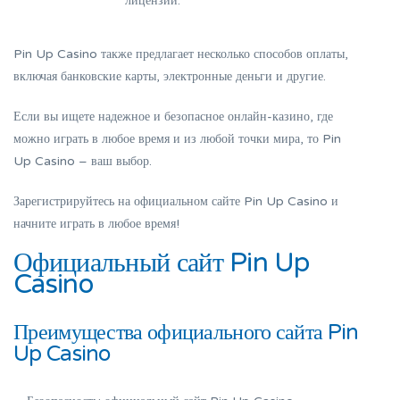
лицензии.
Pin Up Casino также предлагает несколько способов оплаты,
включая банковские карты, электронные деньги и другие.
Если вы ищете надежное и безопасное онлайн-казино, где
можно играть в любое время и из любой точки мира, то Pin
Up Casino – ваш выбор.
Зарегистрируйтесь на официальном сайте Pin Up Casino и
начните играть в любое время!
Официальный сайт Pin Up
Casino
Преимущества официального сайта Pin
Up Casino