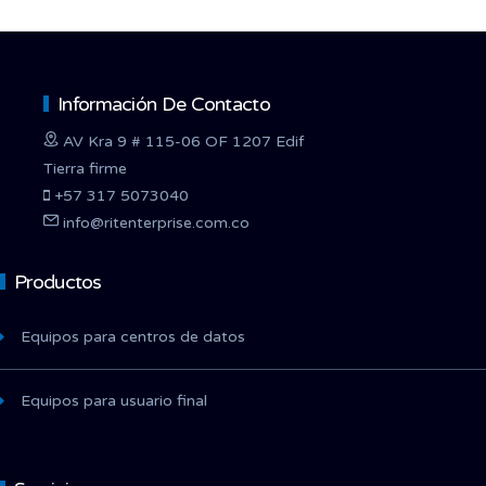
Información De Contacto
AV Kra 9 # 115-06 OF 1207 Edif
Tierra firme
+57 317 5073040
info@ritenterprise.com.co
Productos
Equipos para centros de datos
Equipos para usuario final