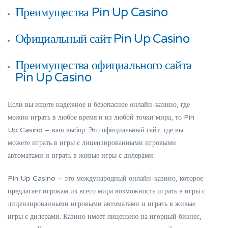
Преимущества Pin Up Casino
Официальный сайт Pin Up Casino
Преимущества официального сайта
Pin Up Casino
Если вы ищете надежное и безопасное онлайн-казино, где
можно играть в любое время и из любой точки мира, то Pin
Up Casino – ваш выбор. Это официальный сайт, где вы
можете играть в игры с лицензированными игровыми
автоматами и играть в живые игры с дилерами.
Pin Up Casino – это международный онлайн-казино, которое
предлагает игрокам из всего мира возможность играть в игры с
лицензированными игровыми автоматами и играть в живые
игры с дилерами. Казино имеет лицензию на игорный бизнес,