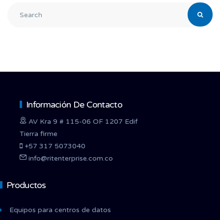
Información De Contacto
AV Kra 9 # 115-06 OF 1207 Edif
Tierra firme
+57 317 5073040
info@ritenterprise.com.co
Productos
Equipos para centros de datos