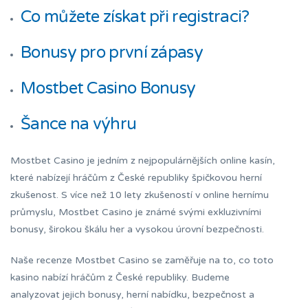
Co můžete získat při registraci?
Bonusy pro první zápasy
Mostbet Casino Bonusy
Šance na výhru
Mostbet Casino je jedním z nejpopulárnějších online kasín,
které nabízejí hráčům z České republiky špičkovou herní
zkušenost. S více než 10 lety zkušeností v online hernímu
průmyslu, Mostbet Casino je známé svými exkluzivními
bonusy, širokou škálu her a vysokou úrovní bezpečnosti.
Naše recenze Mostbet Casino se zaměřuje na to, co toto
kasino nabízí hráčům z České republiky. Budeme
analyzovat jejich bonusy, herní nabídku, bezpečnost a