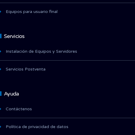
Equipos para usuario final
Servicios
Instalación de Equipos y Servidores
Servicios Postventa
Ayuda
Contáctenos
Política de privacidad de datos