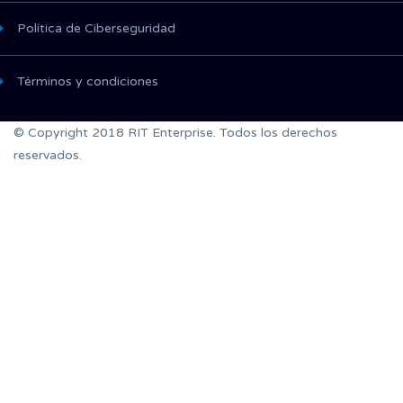
Política de Ciberseguridad
Términos y condiciones
© Copyright 2018 RIT Enterprise. Todos los derechos
reservados.