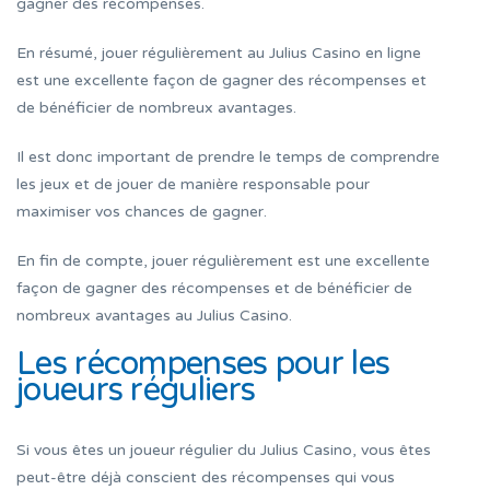
gagner des récompenses.
En résumé, jouer régulièrement au Julius Casino en ligne
est une excellente façon de gagner des récompenses et
de bénéficier de nombreux avantages.
Il est donc important de prendre le temps de comprendre
les jeux et de jouer de manière responsable pour
maximiser vos chances de gagner.
En fin de compte, jouer régulièrement est une excellente
façon de gagner des récompenses et de bénéficier de
nombreux avantages au Julius Casino.
Les récompenses pour les
joueurs réguliers
Si vous êtes un joueur régulier du Julius Casino, vous êtes
peut-être déjà conscient des récompenses qui vous