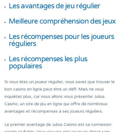
Les avantages de jeu régulier
Meilleure compréhension des jeux
Les récompenses pour les joueurs
réguliers
Les récompenses les plus
populaires
Si vous êtes un joueur régulier, vous savez que trouver le
bon casino en ligne peut être un défi. Mais ne vous
inquiétez plus, car nous allons vous présenter Julius
Casino, un site de jeu en ligne qui offre de nombreux
avantages et récompenses à ses joueurs réguliers.
Le premier avantage de Julius Casino est sa connexion
rapide et fiable. Vous pouvez ainsi jouer en direct sans