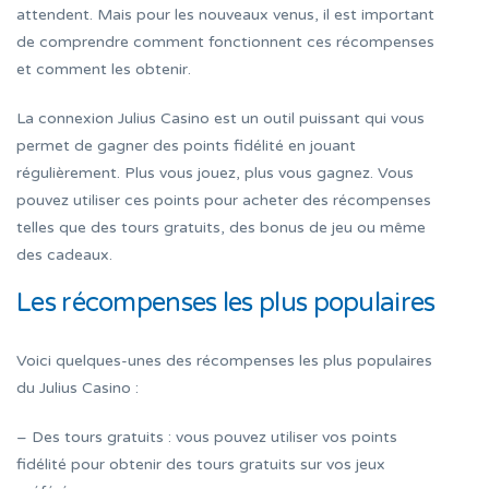
attendent. Mais pour les nouveaux venus, il est important
de comprendre comment fonctionnent ces récompenses
et comment les obtenir.
La connexion Julius Casino est un outil puissant qui vous
permet de gagner des points fidélité en jouant
régulièrement. Plus vous jouez, plus vous gagnez. Vous
pouvez utiliser ces points pour acheter des récompenses
telles que des tours gratuits, des bonus de jeu ou même
des cadeaux.
Les récompenses les plus populaires
Voici quelques-unes des récompenses les plus populaires
du Julius Casino :
– Des tours gratuits : vous pouvez utiliser vos points
fidélité pour obtenir des tours gratuits sur vos jeux