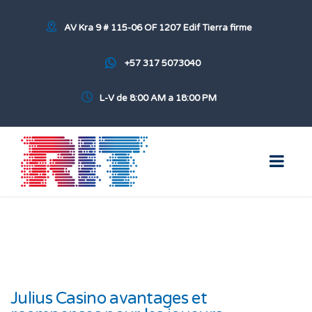
AV Kra 9 # 115-06 OF 1207 Edif Tierra firme
+57 317 5073040
L-V de 8:00 AM a 18:00 PM
Julius Casino avantages et