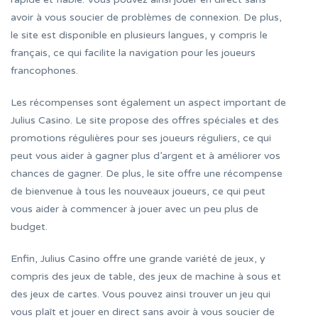
avoir à vous soucier de problèmes de connexion. De plus,
le site est disponible en plusieurs langues, y compris le
français, ce qui facilite la navigation pour les joueurs
francophones.
Les récompenses sont également un aspect important de
Julius Casino. Le site propose des offres spéciales et des
promotions régulières pour ses joueurs réguliers, ce qui
peut vous aider à gagner plus d’argent et à améliorer vos
chances de gagner. De plus, le site offre une récompense
de bienvenue à tous les nouveaux joueurs, ce qui peut
vous aider à commencer à jouer avec un peu plus de
budget.
Enfin, Julius Casino offre une grande variété de jeux, y
compris des jeux de table, des jeux de machine à sous et
des jeux de cartes. Vous pouvez ainsi trouver un jeu qui
vous plaît et jouer en direct sans avoir à vous soucier de