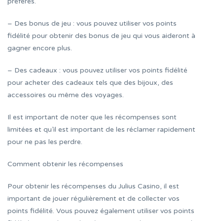
préférés.
– Des bonus de jeu : vous pouvez utiliser vos points
fidélité pour obtenir des bonus de jeu qui vous aideront à
gagner encore plus.
– Des cadeaux : vous pouvez utiliser vos points fidélité
pour acheter des cadeaux tels que des bijoux, des
accessoires ou même des voyages.
Il est important de noter que les récompenses sont
limitées et qu’il est important de les réclamer rapidement
pour ne pas les perdre.
Comment obtenir les récompenses
Pour obtenir les récompenses du Julius Casino, il est
important de jouer régulièrement et de collecter vos
points fidélité. Vous pouvez également utiliser vos points