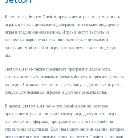
Кроме того, Jetton Casino предлагает игрокам возможность
играть в игры с реальными дилерами, что создает ощущение
игры в традиционном казино. Игроки могут выбрать из
различных вариантов игры, включая игры с реальными
дилерами, чтобы найти игру, которая лучше всего подходит
им.
Jetton Casino также предлагает программу лояльности,
которая позволяет игрокам получать бонусы и преимущества за
их игру. Это может включать в себя бонусы для новых игроков,
бонусы для лояльных игроков и другие преимущества.
В целом, Jetton Casino – это онлайн казино, которое
предлагает игрокам широкий спектр игр, доступность игр на
различных платформах, программу лояльности и удобство
управления средствами. Если вы ищете онлайн казино, которое
предлагает все эти преимущества, то Jetton Casino – это ваш