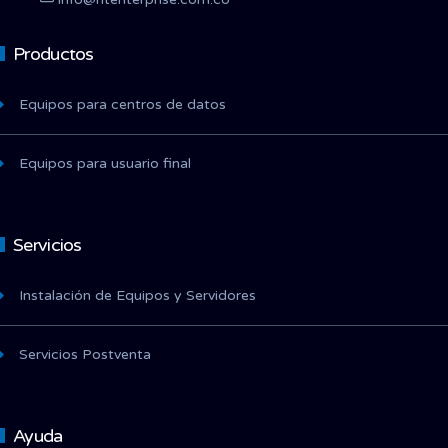
Productos
Equipos para centros de datos
Equipos para usuario final
Servicios
Instalación de Equipos y Servidores
Servicios Postventa
Ayuda