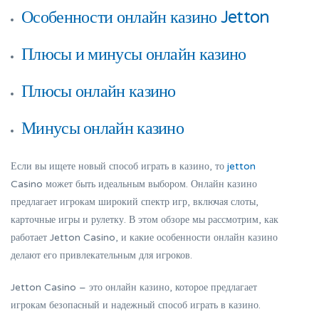
Особенности онлайн казино Jetton
Плюсы и минусы онлайн казино
Плюсы онлайн казино
Минусы онлайн казино
Если вы ищете новый способ играть в казино, то
jetton
Casino может быть идеальным выбором. Онлайн казино
предлагает игрокам широкий спектр игр, включая слоты,
карточные игры и рулетку. В этом обзоре мы рассмотрим, как
работает Jetton Casino, и какие особенности онлайн казино
делают его привлекательным для игроков.
Jetton Casino – это онлайн казино, которое предлагает
игрокам безопасный и надежный способ играть в казино.