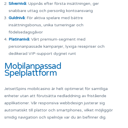
Silvernivå:
Uppnås efter första insättningen, ger
snabbare uttag och personlig kontoansvarig
Guldnivå:
För aktiva spelare med bättre
insättningsbonus, unika turneringar och
födelsedagsgåvor
Platinanivå:
Vårt premium-segment med
personanpassade kampanjer, lyxiga resepriser och
dedikerad VIP-support dygnet runt
Mobilanpassad
Spelplattform
JetsetSpins mobilcasino är helt optimerat för samtliga
enheter utan att förutsätta nedladdning av fristående
applikationer. Vår responsiva webbdesign justerar sig
automatiskt till plattor och smartphones, vilket möjliggör
smidig navigation och spelnöje var du än befinner dig.