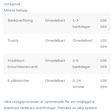
Uttagstid
Minsta belopp
Banköverföring
Omedelbart
1-3
100
bankdagar
SEK
Trustly
Omedelbart
Omedelbart
100
SEK
Kreditkort
Omedelbart
2-5
100
(Visa/Mastercard)
bankdagar
SEK
E-plånböcker
Omedelbart
0-24
100
timmar
SEK
Våra uttagsprocesser är optimerade för att möjliggöra
snabbast tänkbara överföringar. Flertalet av våra spelare