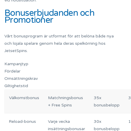
vid nödsituation.
Bonuserbjudanden och
Promotioner
Vårt bonusprogram är utformat för att belöna både nya
och lojala spelare genom hela deras spelkörning hos
JetsetSpins.
Kampanjtyp
Fördelar
Omsättningskrav
Giltighetstid
Välkomstbonus
Matchningsbonus
35x
3
+ Free Spins
bonusbelopp
Reload-bonus
Varje vecka
30x
1
insättningsbonusar
bonusbelopp