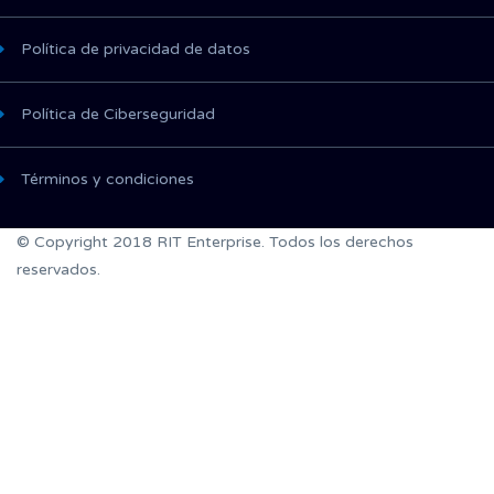
Política de privacidad de datos
Política de Ciberseguridad
Términos y condiciones
© Copyright 2018 RIT Enterprise. Todos los derechos
reservados.