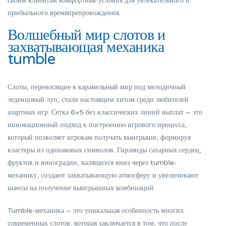
своим клиентам комфортные условия для увлекательного и
прибыльного времяпрепровождения.
Волшебный мир слотов и
захватывающая механика
tumble
Слоты, переносящие в карамельный мир под мелодичный
леденцовый луп, стали настоящим хитом среди любителей
азартных игр. Сетка 6×5 без классических линий выплат – это
инновационный подход к построению игрового процесса,
который позволяет игрокам получать выигрыши, формируя
кластеры из одинаковых символов. Гирлянды сахарных сердец,
фруктов и виноградин, валящихся вниз через tumble-
механику, создают захватывающую атмосферу и увеличивают
шансы на получение выигрышных комбинаций.
Tumble-механика – это уникальная особенность многих
современных слотов, которая заключается в том, что после