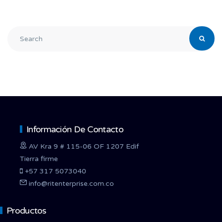
Información De Contacto
AV Kra 9 # 115-06 OF 1207 Edif
Tierra firme
+57 317 5073040
info@ritenterprise.com.co
Productos