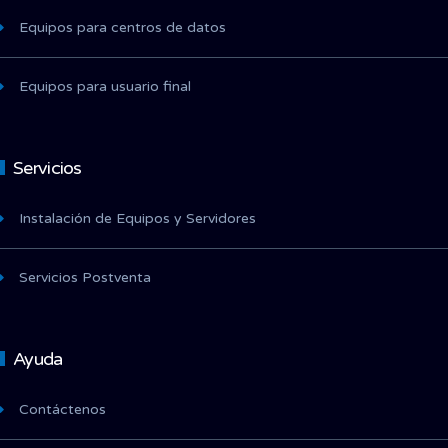
Equipos para centros de datos
Equipos para usuario final
Servicios
Instalación de Equipos y Servidores
Servicios Postventa
Ayuda
Contáctenos