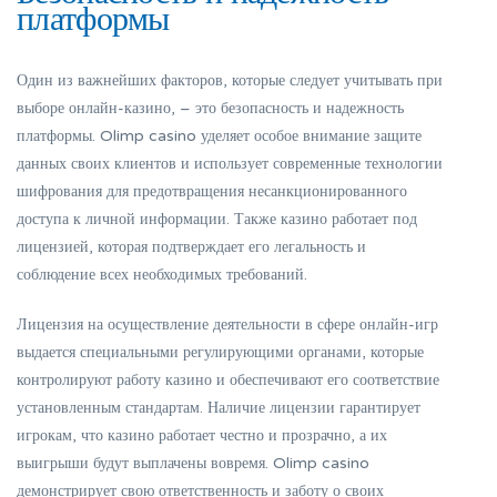
платформы
Один из важнейших факторов, которые следует учитывать при
выборе онлайн-казино, – это безопасность и надежность
платформы. Olimp casino уделяет особое внимание защите
данных своих клиентов и использует современные технологии
шифрования для предотвращения несанкционированного
доступа к личной информации. Также казино работает под
лицензией, которая подтверждает его легальность и
соблюдение всех необходимых требований.
Лицензия на осуществление деятельности в сфере онлайн-игр
выдается специальными регулирующими органами, которые
контролируют работу казино и обеспечивают его соответствие
установленным стандартам. Наличие лицензии гарантирует
игрокам, что казино работает честно и прозрачно, а их
выигрыши будут выплачены вовремя. Olimp casino
демонстрирует свою ответственность и заботу о своих