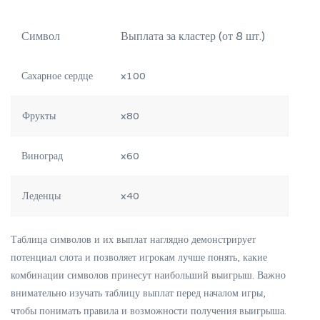
Символ
Выплата за кластер (от 8 шт.)
Сахарное сердце
x100
Фрукты
x80
Виноград
x60
Леденцы
x40
Таблица символов и их выплат наглядно демонстрирует
потенциал слота и позволяет игрокам лучше понять, какие
комбинации символов принесут наибольший выигрыш. Важно
внимательно изучать таблицу выплат перед началом игры,
чтобы понимать правила и возможности получения выигрыша.