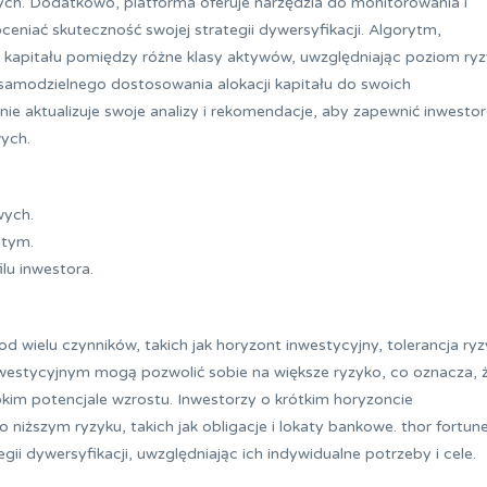
ych. Dodatkowo, platforma oferuje narzędzia do monitorowania i
eniać skuteczność swojej strategii dywersyfikacji. Algorytm,
ję kapitału pomiędzy różne klasy aktywów, uwzględniając poziom ry
 samodzielnego dostosowania alokacji kapitału do swoich
rnie aktualizuje swoje analizy i rekomendacje, aby zapewnić inwest
ych.
wych.
stym.
lu inwestora.
od wielu czynników, takich jak horyzont inwestycyjny, tolerancja ry
inwestycyjnym mogą pozwolić sobie na większe ryzyko, co oznacza, 
kim potencjale wzrostu. Inwestorzy o krótkim horyzoncie
 niższym ryzyku, takich jak obligacje i lokaty bankowe. thor fortun
 dywersyfikacji, uwzględniając ich indywidualne potrzeby i cele.