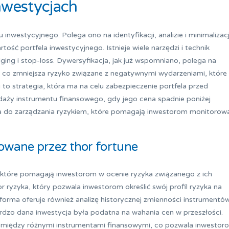
nwestycjach
 inwestycyjnego. Polega ono na identyfikacji, analizie i minimalizacj
ść portfela inwestycyjnego. Istnieje wiele narzędzi i technik
dging i stop-loss. Dywersyfikacja, jak już wspomniano, polega na
e, co zmniejsza ryzyko związane z negatywnymi wydarzeniami, które
o strategia, która ma na celu zabezpieczenie portfela przed
edaży instrumentu finansowego, gdy jego cena spadnie poniżej
ia do zarządzania ryzykiem, które pomagają inwestorom monitorowa
owane przez thor fortune
, które pomagają inwestorom w ocenie ryzyka związanego z ich
or ryzyka, który pozwala inwestorom określić swój profil ryzyka na
forma oferuje również analizę historycznej zmienności instrumentó
rdzo dana inwestycja była podatna na wahania cen w przeszłości.
 pomiędzy różnymi instrumentami finansowymi, co pozwala inwestor