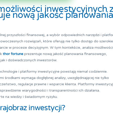
 możliwości inwestycyjnych 
tuje nową jakość planowani
nej przyszłości finansowej, a wybór odpowiednich narzędzi i platf
nowoczesnych rozwiązań, które oferują nie tylko dostęp do szeroki
rcie w procesie decyzyjnym. W tym kontekście, analiza możliwości
ak
thor fortune
prezentuje nową jakość planowania finansowego,
jak i doświadczonych inwestorów.
chnologie i platformy inwestycyjne powstają niemal codziennie.
i środkami wymaga dogłębnej analizy, uwzględniającej nie tylko
czeństwo, regulacje prawne i wsparcie klienta. Platformy inwestycy
 sprawdzenie wiarygodności i transparentności ich działania.
te na wiedzy i świadomym ryzyku.
rajobraz inwestycji?