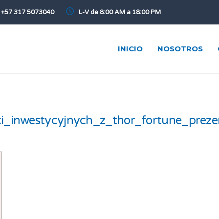
+57 317 5073040
L-V de 8:00 AM a 18:00 PM
INICIO
NOSOTROS
ści_inwestycyjnych_z_thor_fortune_prez