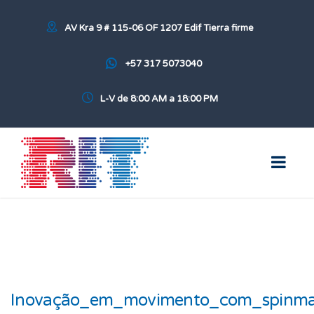
AV Kra 9 # 115-06 OF 1207 Edif Tierra firme
+57 317 5073040
L-V de 8:00 AM a 18:00 PM
Inovação_em_movimento_com_spinma