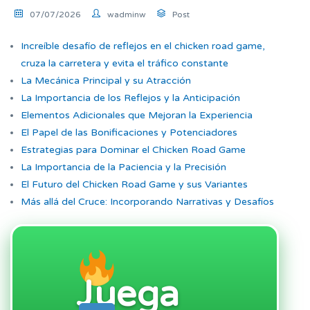
07/07/2026
wadminw
Post
Increíble desafío de reflejos en el chicken road game,
cruza la carretera y evita el tráfico constante
La Mecánica Principal y su Atracción
La Importancia de los Reflejos y la Anticipación
Elementos Adicionales que Mejoran la Experiencia
El Papel de las Bonificaciones y Potenciadores
Estrategias para Dominar el Chicken Road Game
La Importancia de la Paciencia y la Precisión
El Futuro del Chicken Road Game y sus Variantes
Más allá del Cruce: Incorporando Narrativas y Desafíos
Juega