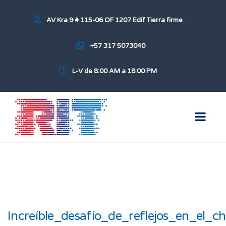
AV Kra 9 # 115-06 OF 1207 Edif Tierra firme
+57 317 5073040
L-V de 8:00 AM a 18:00 PM
Increíble_desafío_de_reflejos_en_el_