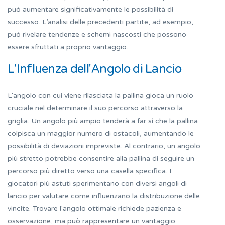
può aumentare significativamente le possibilità di
successo. L’analisi delle precedenti partite, ad esempio,
può rivelare tendenze e schemi nascosti che possono
essere sfruttati a proprio vantaggio.
L'Influenza dell'Angolo di Lancio
L'angolo con cui viene rilasciata la pallina gioca un ruolo
cruciale nel determinare il suo percorso attraverso la
griglia. Un angolo più ampio tenderà a far sì che la pallina
colpisca un maggior numero di ostacoli, aumentando le
possibilità di deviazioni impreviste. Al contrario, un angolo
più stretto potrebbe consentire alla pallina di seguire un
percorso più diretto verso una casella specifica. I
giocatori più astuti sperimentano con diversi angoli di
lancio per valutare come influenzano la distribuzione delle
vincite. Trovare l'angolo ottimale richiede pazienza e
osservazione, ma può rappresentare un vantaggio