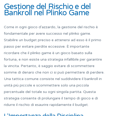
Gestione del Rischio e del
Bankroll nel Plinko Game
Come in ogni gioco d’azzardo, la gestione del rischio è
fondamentale per avere successo nel plinko game.
Stabilire un budget preciso e attenersi ad esso è il primo
passo per evitare perdite eccessive. È importante
ricordare che il plinko game è un gioco basato sulla
fortuna, e non esiste una strategia infallibile per garantire
la vincita. Pertanto, è saggio evitare di scommettere
somme di denaro che non ci si può permettere di perdere.
Una tattica comune consiste nel suddividere il bankroll in
unità più piccole e scommettere solo una piccola
percentuale del totale su ogni singola partita. Questa
strategia consente di prolungare il tempo di gioco e di
ridurre il rischio di esaurire rapidamente il budget.