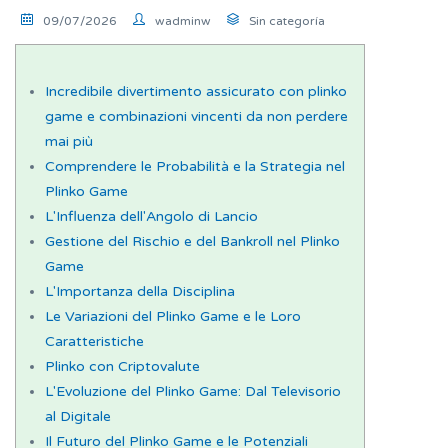
09/07/2026
wadminw
Sin categoría
Incredibile divertimento assicurato con plinko
game e combinazioni vincenti da non perdere
mai più
Comprendere le Probabilità e la Strategia nel
Plinko Game
L'Influenza dell'Angolo di Lancio
Gestione del Rischio e del Bankroll nel Plinko
Game
L'Importanza della Disciplina
Le Variazioni del Plinko Game e le Loro
Caratteristiche
Plinko con Criptovalute
L'Evoluzione del Plinko Game: Dal Televisorio
al Digitale
Il Futuro del Plinko Game e le Potenziali