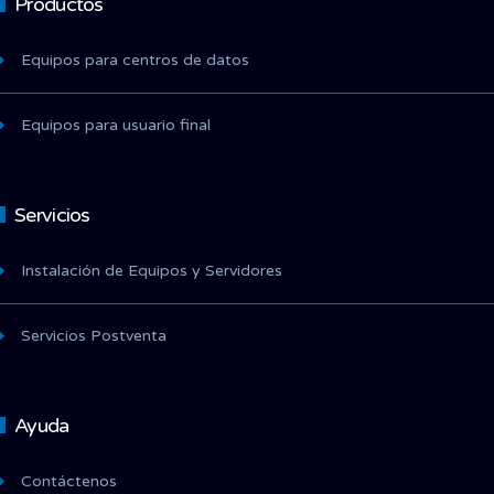
Productos
Equipos para centros de datos
Equipos para usuario final
Servicios
Instalación de Equipos y Servidores
Servicios Postventa
Ayuda
Contáctenos