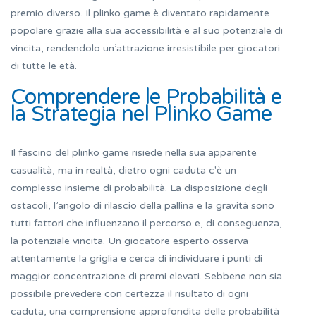
premio diverso. Il plinko game è diventato rapidamente
popolare grazie alla sua accessibilità e al suo potenziale di
vincita, rendendolo un’attrazione irresistibile per giocatori
di tutte le età.
Comprendere le Probabilità e
la Strategia nel Plinko Game
Il fascino del plinko game risiede nella sua apparente
casualità, ma in realtà, dietro ogni caduta c'è un
complesso insieme di probabilità. La disposizione degli
ostacoli, l’angolo di rilascio della pallina e la gravità sono
tutti fattori che influenzano il percorso e, di conseguenza,
la potenziale vincita. Un giocatore esperto osserva
attentamente la griglia e cerca di individuare i punti di
maggior concentrazione di premi elevati. Sebbene non sia
possibile prevedere con certezza il risultato di ogni
caduta, una comprensione approfondita delle probabilità