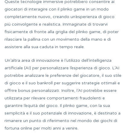
Queste tecnologie immersive potrebbero consentire ai
giocatori di interagire con il plinko game in un modo
completamente nuovo, creando un’esperienza di gioco
più coinvolgente e realistica. Immaginate di trovarvi
fisicamente di fronte alla griglia del plinko game, di poter
rilasciare la pallina con un movimento della mano e di
assistere alla sua caduta in tempo reale.
Un’altra area di innovazione è l’utilizzo dell’intelligenza
artificiale (AI) per personalizzare l’esperienza di gioco. L’AI
potrebbe analizzare le preferenze del giocatore, il suo stile
di gioco e il suo bankroll per suggerire strategie ottimali e
offrire bonus personalizzati. Inoltre, l’AI potrebbe essere
utilizzata per rilevare comportamenti fraudolenti e
garantire l’equità del gioco. Il plinko game, con la sua
semplicità e il suo potenziale di innovazione, è destinato a
rimanere un punto di riferimento nel mondo dei giochi di
fortuna online per molti anni a venire.