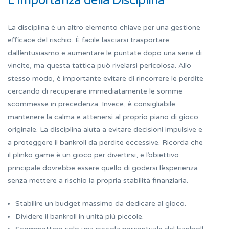
L'Importanza della Disciplina
La disciplina è un altro elemento chiave per una gestione
efficace del rischio. È facile lasciarsi trasportare
dall’entusiasmo e aumentare le puntate dopo una serie di
vincite, ma questa tattica può rivelarsi pericolosa. Allo
stesso modo, è importante evitare di rincorrere le perdite
cercando di recuperare immediatamente le somme
scommesse in precedenza. Invece, è consigliabile
mantenere la calma e attenersi al proprio piano di gioco
originale. La disciplina aiuta a evitare decisioni impulsive e
a proteggere il bankroll da perdite eccessive. Ricorda che
il plinko game è un gioco per divertirsi, e l’obiettivo
principale dovrebbe essere quello di godersi l’esperienza
senza mettere a rischio la propria stabilità finanziaria.
Stabilire un budget massimo da dedicare al gioco.
Dividere il bankroll in unità più piccole.