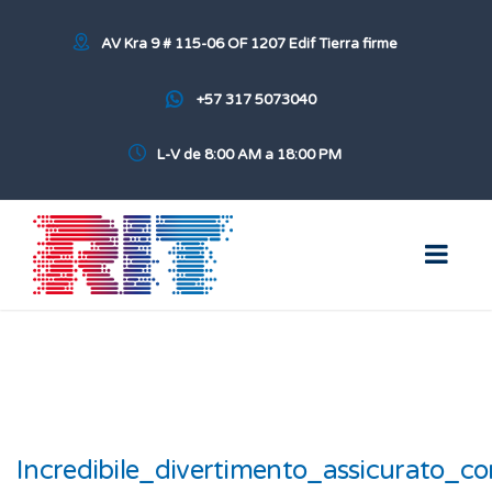
AV Kra 9 # 115-06 OF 1207 Edif Tierra firme
+57 317 5073040
L-V de 8:00 AM a 18:00 PM
Incredibile_divertimento_assicurato_