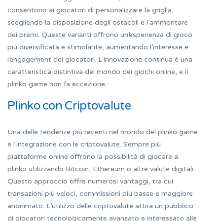
consentono ai giocatori di personalizzare la griglia,
scegliendo la disposizione degli ostacoli e l’ammontare
dei premi. Queste varianti offrono un’esperienza di gioco
più diversificata e stimolante, aumentando l’interesse e
l’engagement dei giocatori. L'innovazione continua è una
caratteristica distintiva del mondo dei giochi online, e il
plinko game non fa eccezione.
Plinko con Criptovalute
Una delle tendenze più recenti nel mondo del plinko game
è l’integrazione con le criptovalute. Sempre più
piattaforme online offrono la possibilità di giocare a
plinko utilizzando Bitcoin, Ethereum o altre valute digitali.
Questo approccio offre numerosi vantaggi, tra cui
transazioni più veloci, commissioni più basse e maggiore
anonimato. L’utilizzo delle criptovalute attira un pubblico
di giocatori tecnologicamente avanzato e interessato alle