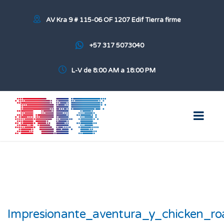
AV Kra 9 # 115-06 OF 1207 Edif Tierra firme
+57 317 5073040
L-V de 8:00 AM a 18:00 PM
Impresionante_aventura_y_chicken_ro