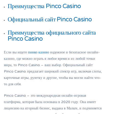
Преимущества Pinco Casino
Официальный сайт Pinco Casino
Преимущества официального сайта
Pinco Casino
Если вы ищете
пинко казино
надежное и безопасное онлайн-
казино, где можно играть в любое время и из любой точки
мира, то Pinco Casino – ваш выбор. Официальный сайт
Pinco Casino предлагает широкий спектр игр, включая слоты,
карточные игры, рулетку и другие, чтобы вы могли найти что-
то для себя.
Pinco Casino – это международная онлайн-игровая
платформа, которая была основана в 2020 году. Она имеет
лицензию на игорный бизнес, выдана в Мальте, и подчиняется