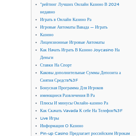
“рейтинг Лучших Онлайн Казино В 2024
недавно
Играть в Онлайн Казино Ра
Игровые Автоматы Вавада — Играть
Казино
Лицензионные Игровые Автоматы
Как Начать Играть В Казино Joycasino На
Деньги
Ставки На Спорт
Каковы дополнительные Суммы Депозита а
Снятия Средств%3F
Бонусная Программа Для Игроков
имеющиеся Развлечения В Ра
Плюсы И минусы Онлайн-казино Ра
Как Скачать Vavada К себе На Телефон%3F
Live Игры
Информация O Казино
Pin-up Casino Предлагает российским Игрокам