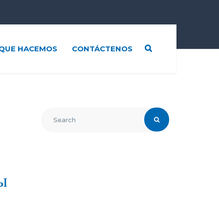
QUE HACEMOS
CONTÁCTENOS
ы