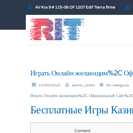
AV Kra 9 # 115-06 OF 1207 Edif Tierra firme
Играть Онлайн желающим%2C Оф
13/05/2023
admin_stdsin
Sin categoría
Играть Онлайн желающим%2C Официальный Сайт%2C 
Бесплатные Игры Кази
Content