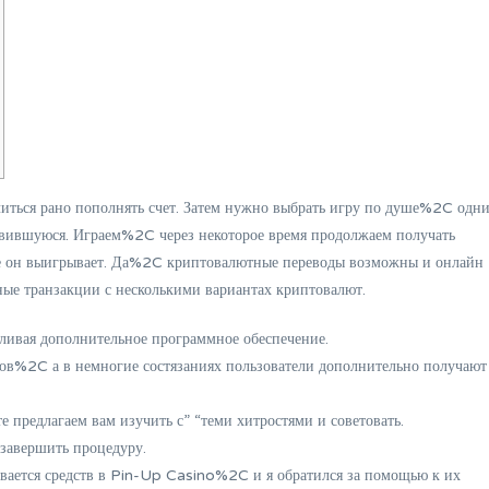
учиться рано пополнять счет. Затем нужно выбрать игру по душе%2C одн
вившуюся. Играем%2C через некоторое время продолжаем получать
е он выигрывает. Да%2C криптовалютные переводы возможны и онлайн
жные транзакции с несколькими вариантах криптовалют.
ливая дополнительное программное обеспечение.
в%2C а в немногие состязаниях пользователи дополнительно получают
предлагаем вам изучить с” “теми хитростями и советовать.
завершить процедуру.
вается средств в Pin-Up Casino%2C и я обратился за помощью к их