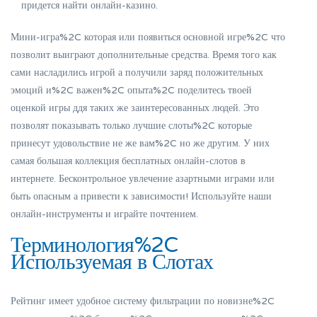
придется найти онлайн-казино.
Мини-игра%2C которая или появиться основной игре%2C что
позволит выиграют дополнительные средства. Время того как
сами насладились игрой а получили заряд положительных
эмоций и%2C важен%2C опыта%2C поделитесь твоей
оценкой игры ддя таких же заинтересованных людей. Это
позволят показывать только лучшие слоты%2C которые
принесут удовольствие не же вам%2C но же другим. У них
самая большая коллекция бесплатных онлайн-слотов в
интернете. Бесконтрольное увлечение азартными играми или
быть опасным а привести к зависимости! Используйте наши
онлайн-инструменты и играйте почтением.
Терминология%2C
Используемая в Слотах
Рейтинг имеет удобное систему фильтрации по новизне%2C