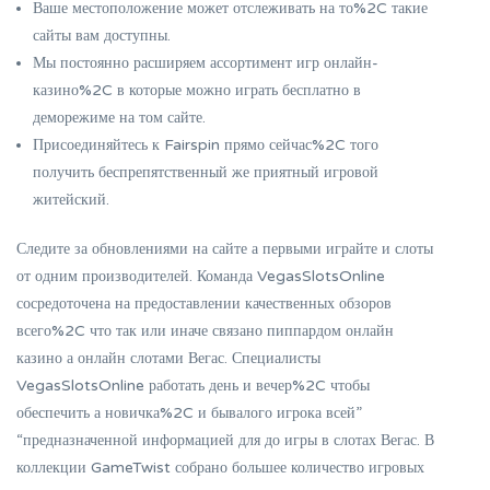
Ваше местоположение может отслеживать на то%2C такие
сайты вам доступны.
Мы постоянно расширяем ассортимент игр онлайн-
казино%2C в которые можно играть бесплатно в
деморежиме на том сайте.
Присоединяйтесь к Fairspin прямо сейчас%2C того
получить беспрепятственный же приятный игровой
житейский.
Следите за обновлениями на сайте а первыми играйте и слоты
от одним производителей. Команда VegasSlotsOnline
сосредоточена на предоставлении качественных обзоров
всего%2C что так или иначе связано пиппардом онлайн
казино а онлайн слотами Вегас. Специалисты
VegasSlotsOnline работать день и вечер%2C чтобы
обеспечить а новичка%2C и бывалого игрока всей”
“предназначенной информацией для до игры в слотах Вегас. В
коллекции GameTwist собрано большее количество игровых