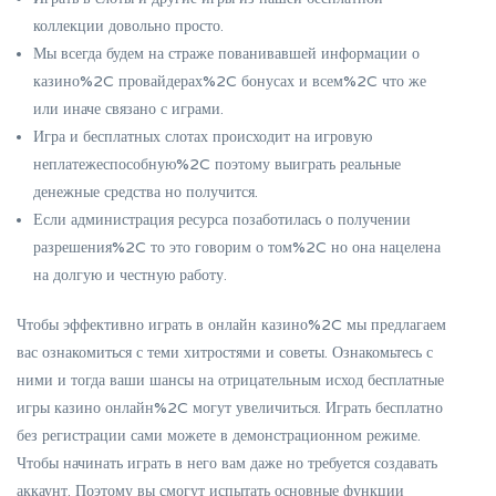
коллекции довольно просто.
Мы всегда будем на страже пованивавшей информации о
казино%2C провайдерах%2C бонусах и всем%2C что же
или иначе связано с играми.
Игра и бесплатных слотах происходит на игровую
неплатежеспособную%2C поэтому выиграть реальные
денежные средства но получится.
Если администрация ресурса позаботилась о получении
разрешения%2C то это говорим о том%2C но она нацелена
на долгую и честную работу.
Чтобы эффективно играть в онлайн казино%2C мы предлагаем
вас ознакомиться с теми хитростями и советы. Ознакомьтесь с
ними и тогда ваши шансы на отрицательным исход бесплатные
игры казино онлайн%2C могут увеличиться. Играть бесплатно
без регистрации сами можете в демонстрационном режиме.
Чтобы начинать играть в него вам даже но требуется создавать
аккаунт. Поэтому вы смогут испытать основные функции