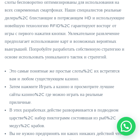
слоты бесповоротно оптимизированы для использования на
всех современных смартфонах. Наши специалистов реальные
дилеры%2C блистающие в потрясающем HD и использующие
новейшую технологию RFID%2C гарантируют восторг от
игры с первого нажатия кнопки. Увлекательное развлечение
предполагает использование карт и возможных вероятных
выигрышей. Попробуйте разработать собственную стратегию и
основе использовать уникального тактик и стратегий.
Это самые понятные же простые слоты%2C их встретятся
вам и любом существующем казино.
Затем нажмите Играть а казино и просмотрите лучшие
сайты казино%2C где можно играть на реальные
приличные.
В этих разработках действе разворачивается в подводном
царстве%2C набор пиктограмм состоявшая из рыб%2C
медуз%2C крабов.
Вы не нужно предпринять ни каких никаких действий что