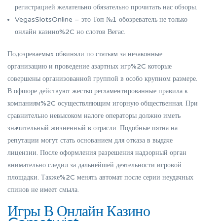
регистрацией желательно обязательно прочитать нас обзоры.
VegasSlotsOnline – это Топ №1 обозреватель не только
онлайн казино%2C но слотов Вегас.
Подозреваемых обвиняли по статьям за незаконные
организацию и проведение азартных игр%2C которые
совершены организованной группой в особо крупном размере.
В офшоре действуют жестко регламентированные правила к
компаниям%2C осуществляющим игорную общественная. При
сравнительно невысоком налоге операторы должно иметь
значительный жизненный в отрасли. Подобные пятна на
репутации могут стать основанием для отказа в выдаче
лицензии. После оформления разрешения надзорный орган
внимательно следил за дальнейшей деятельности игровой
площадки. Также%2C менять автомат после серии неудачных
спинов не имеет смыла.
Игры В Онлайн Казино