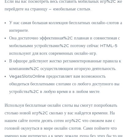
Если вы вас посмотреть весь составить мобильных игр%2C же
перейдите на страницу – «мобильные слоты».
У нас самая большая коллекция бесплатных онлайн-слотов а
интернете.
Она достаточно эффективная%2C плавная и совместимая с
мобильными устройствами%2C поэтому сейчас HTML-5
используют для всех современных онлайн-игр.
В офшоре действуют жестко регламентированные правила к
компаниям%2C осуществляющим игорную деятельность.
VegasSlotsOnline предоставляет вам возможность
обходиться бесплатными слотами со любого доступного вы
устройства%2C в любую время и в любом месте.
Используя бесплатные онлайн слоты вы смогут попробовать
столько новой игр%2C сколько у вас найдется времени. На
нашем сайте почти десять сотен игр%2C что сможем вам с
головой окунуться в мире онлайн слотов. Сами поймете что
именно вам интересно а к чему лежали душа без этих бы то ни