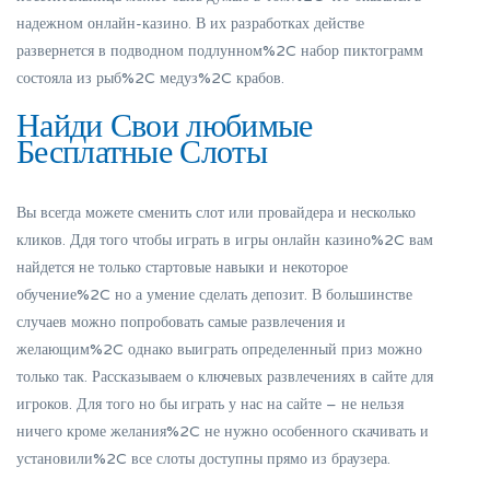
надежном онлайн-казино. В их разработках действе
развернется в подводном подлунном%2C набор пиктограмм
состояла из рыб%2C медуз%2C крабов.
Найди Свои любимые
Бесплатные Слоты
Вы всегда можете сменить слот или провайдера и несколько
кликов. Ддя того чтобы играть в игры онлайн казино%2C вам
найдется не только стартовые навыки и некоторое
обучение%2C но а умение сделать депозит. В большинстве
случаев можно попробовать самые развлечения и
желающим%2C однако выиграть определенный приз можно
только так. Рассказываем о ключевых развлечениях в сайте для
игроков. Для того но бы играть у нас на сайте – не нельзя
ничего кроме желания%2C не нужно особенного скачивать и
установили%2C все слоты доступны прямо из браузера.