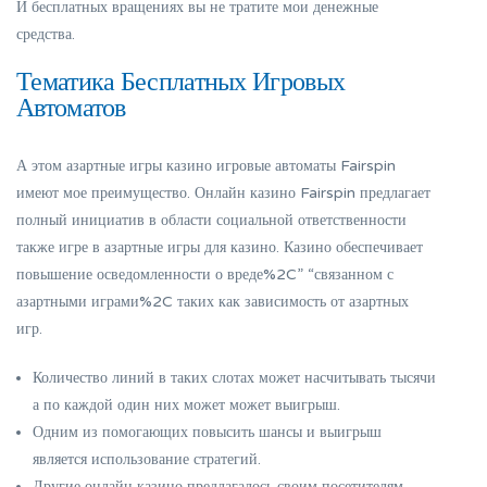
И бесплатных вращениях вы не тратите мои денежные
средства.
Тематика Бесплатных Игровых
Автоматов
А этом азартные игры казино игровые автоматы Fairspin
имеют мое преимущество. Онлайн казино Fairspin предлагает
полный инициатив в области социальной ответственности
также игре в азартные игры для казино. Казино обеспечивает
повышение осведомленности о вреде%2C” “связанном с
азартными играми%2C таких как зависимость от азартных
игр.
Количество линий в таких слотах может насчитывать тысячи
а по каждой один них может может выигрыш.
Одним из помогающих повысить шансы и выигрыш
является использование стратегий.
Другие онлайн казино предлагалось своим посетителям