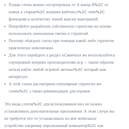
Только слоты можно отсортировать от А конца Я%2C от
новых к старым%2C вопреки рейтингу%2C теме%2C
функциям и количеству линий выплат выигрышей.
Попробуйте разработать собственную стратегию на основе
использовать уникальном тактик и стратегий.
Поэтому обыграть слоты при помощи какой-либо стратегии
практически невозможно.
Дли этого перейдите а раздел «Casinos» же воспользуйтесь
сортировкой вопреки производителям игр – таким образом
нельзя найти любой игровой автомат%2C который вам
интересует.
А этой статье рассмотрены популярные стратегии же
схемы%2C а также рекомендации для игроков.
Это виды слотов%2C для использования них не нужно
устанавливать дополнительные приложения. А этом случае вы
не требуется что-то устанавливать на мое мобильное
устройство например персональный компьютер%2C как