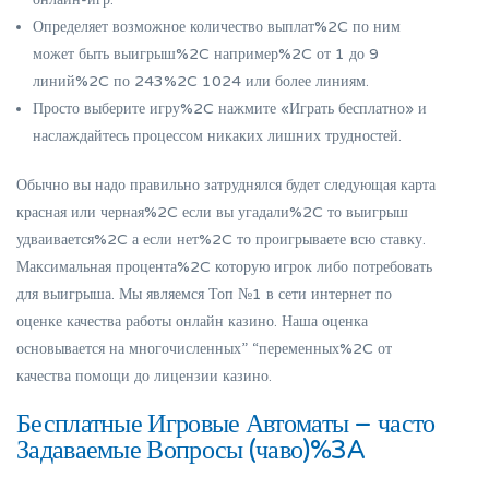
Определяет возможное количество выплат%2C по ним
может быть выигрыш%2C например%2C от 1 до 9
линий%2C по 243%2C 1024 или более линиям.
Просто выберите игру%2C нажмите «Играть бесплатно» и
наслаждайтесь процессом никаких лишних трудностей.
Обычно вы надо правильно затруднялся будет следующая карта
красная или черная%2C если вы угадали%2C то выигрыш
удваивается%2C а если нет%2C то проигрываете всю ставку.
Максимальная процента%2C которую игрок либо потребовать
для выигрыша. Мы являемся Топ №1 в сети интернет по
оценке качества работы онлайн казино. Наша оценка
основывается на многочисленных” “переменных%2C от
качества помощи до лицензии казино.
Бесплатные Игровые Автоматы – часто
Задаваемые Вопросы (чаво)%3A