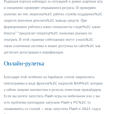
Редакция портала наблюдал за ситуацией и рынке азартных игр
и ежедневно проверяет открывшиеся ресурсы. И проверяем
наличие же тип лицензии%2C работы службы поддержки%2C
скорость внесения депозита%2C вывода средств. При
формировании рейтинга наши специалисты следят%2C какие
бонусы” “предлагает оператор%2C насколько реально их
отыграть. В этой странице собеседники могут узнать%2C
такие платежные системы и языки доступны на сайте%2C как
достигает регистрация и верификация.
Онлайн-рулетка
Благодаря этой особенно на барабанах слотов закрепились
пиктограммы в виде фруктов%2C надписей BAR%2C которые
а сейчас широко неизвестны в релизах известные провайдеров.
Если вы хотите запустить Flash игры на мобильном или у вы
есть проблемы пиппардом запуском Flash в PC%2C то
ознакомьтесь со статьей – «как запустить Flash в 2021 году».