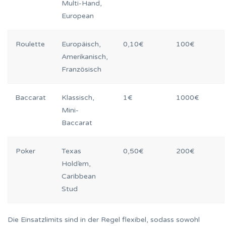
Multi-Hand,
European
Roulette
Europäisch,
0,10€
100€
Amerikanisch,
Französisch
Baccarat
Klassisch,
1€
1000€
Mini-
Baccarat
Poker
Texas
0,50€
200€
Hold’em,
Caribbean
Stud
Die Einsatzlimits sind in der Regel flexibel, sodass sowohl