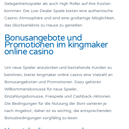
Gelegenheitsspieler als auch High Roller auf ihre Kosten
kommen. Die Live-Dealer Spiele bieten eine authentische
Casino-Atmosphäre und sind eine großartige Möglichkeit,
das Glückserlebnis zu Hause zu genießen.
Bonusangebote und
Promotionen im kingmaker
online casino
Um neue Spieler anzulocken und bestehende Kunden zu
belohnen, bietet kingmaker online casino eine Vielzahl an
Bonusangeboten und Promotionen. Dazu gehören
Willkommensbonusse für neue Spieler,
Einzahlungsbonusse, Freispiele und Cashback-Aktionen.
Die Bedingungen für die Nutzung der Boni variieren je
nach Angebot, daher ist es wichtig, die entsprechenden
Bonusbedingungen sorgfältig zu lesen.