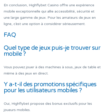
En conclusion, Highflybet Casino offre une expérience
mobile exceptionnelle qui allie accessibilité, sécurité et
une large gamme de jeux. Pour les amateurs de jeux en
ligne, c’est une option à considérer sérieusement.
FAQ
Quel type de jeux puis-je trouver sur
mobile ?
Vous pouvez jouer à des machines à sous, jeux de table et
même à des jeux en direct.
Y a-t-il des promotions spécifiques
pour les utilisateurs mobiles ?
Oui, Highflybet propose des bonus exclusifs pour les
joueurs mobiles.