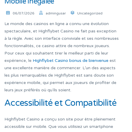
Mobile Inégalée
06/07/2026
admingusar
Uncategorized
Le monde des casinos en ligne a connu une évolution
spectaculaire, et Highflybet Casino ne fait pas exception
à la règle. Avec son interface conviviale et ses nombreuses
fonctionnalités, ce casino attire de nombreux joueurs.
Pour ceux qui souhaitent tirer le meilleur parti de leur
expérience, le
Highflybet Casino bonus de bienvenue
est
une excellente manière de commencer. L’un des aspects
les plus remarquables de Highflybet est sans doute son
expérience mobile, qui permet aux joueurs de profiter de
leurs jeux préférés où qu’ils soient.
Accessibilité et Compatibilité
Highflybet Casino a conçu son site pour être pleinement
accessible sur mobile. Que vous utilisiez un smartphone