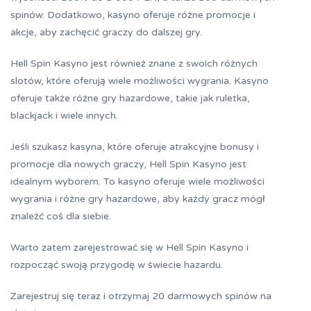
spinów. Dodatkowo, kasyno oferuje różne promocje i
akcje, aby zachęcić graczy do dalszej gry.
Hell Spin Kasyno jest również znane z swoich różnych
slotów, które oferują wiele możliwości wygrania. Kasyno
oferuje także różne gry hazardowe, takie jak ruletka,
blackjack i wiele innych.
Jeśli szukasz kasyna, które oferuje atrakcyjne bonusy i
promocje dla nowych graczy, Hell Spin Kasyno jest
idealnym wyborem. To kasyno oferuje wiele możliwości
wygrania i różne gry hazardowe, aby każdy gracz mógł
znaleźć coś dla siebie.
Warto zatem zarejestrować się w Hell Spin Kasyno i
rozpocząć swoją przygodę w świecie hazardu.
Zarejestruj się teraz i otrzymaj 20 darmowych spinów na