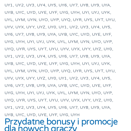
UY1, UY2, UY3, UY4, UY5, UY6, UY7, UY8, UY9, UYA,
UYB, UYC, UYD, UYE, UYF, UYG, UYH, UYI, UYJ, UYK,
UYL, UYM, UYN, UYO, UYP, UYQ, UYR, UYS, UYT, UYU,
UYV, UYX, UYY, UYZ, UY0, UY1, UY2, UY3, UY4, UY5,
UY6, UY7, UY8, UY9, UYA, UYB, UYC, UYD, UYE, UYF,
UYG, UYH, UYI, UYJ, UYK, UYL, UYM, UYN, UYO, UYP,
UYQ, UYR, UYS, UYT, UYU, UYV, UYX, UYY, UYZ, UY0,
UY1, UY2, UY3, UY4, UY5, UY6, UY7, UY8, UY9, UYA,
UYB, UYC, UYD, UYE, UYF, UYG, UYH, UYI, UYJ, UYK,
UYL, UYM, UYN, UYO, UYP, UYQ, UYR, UYS, UYT, UYU,
UYV, UYX, UYY, UYZ, UY0, UY1, UY2, UY3, UY4, UY5,
UY6, UY7, UY8, UY9, UYA, UYB, UYC, UYD, UYE, UYF,
UYG, UYH, UYI, UYJ, UYK, UYL, UYM, UYN, UYO, UYP,
UYQ, UYR, UYS, UYT, UYU, UYV, UYX, UYY, UYZ, UY0,
UY1, UY2, UY3, UY4, UY5, UY6, UY7, UY8, UY9, UYA,
UYB, UYC, UYD, UYE, UYF, UYG, UYH
Przydatne bonusy i promocje
dla nowych graczy