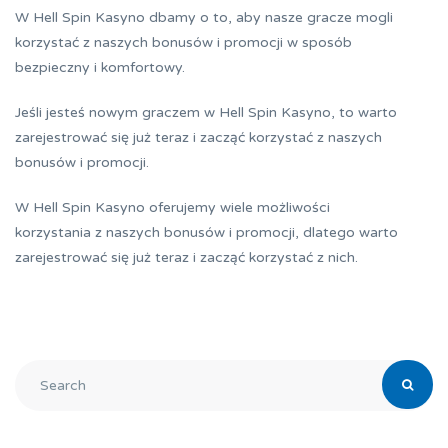
W Hell Spin Kasyno dbamy o to, aby nasze gracze mogli
korzystać z naszych bonusów i promocji w sposób
bezpieczny i komfortowy.
Jeśli jesteś nowym graczem w Hell Spin Kasyno, to warto
zarejestrować się już teraz i zacząć korzystać z naszych
bonusów i promocji.
W Hell Spin Kasyno oferujemy wiele możliwości
korzystania z naszych bonusów i promocji, dlatego warto
zarejestrować się już teraz i zacząć korzystać z nich.