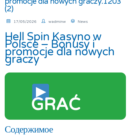
promocje dla nowych graczy.1203
(2)
17/05/2026
wadminw
News
Hell Spin Kasyno w
Polsce – Bonusy i
promocje dla nowych
graczy
GRAĆ
Содержимое