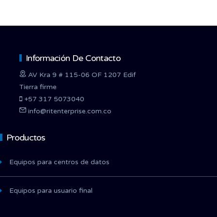
Información De Contacto
AV Kra 9 # 115-06 OF 1207 Edif
Tierra firme
+57 317 5073040
info@ritenterprise.com.co
Productos
Equipos para centros de datos
Equipos para usuario final